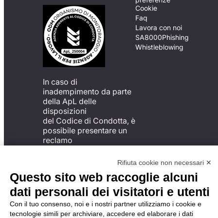
Cookie
Faq
Lavora con noi
SA8000
Phishing
Whistleblowing
In caso di
inadempimento da parte
della ApL delle
disposizioni
del Codice di Condotta, è
possibile presentare un
reclamo
all’Organismo di
Monitoraggio utilizzando
Rifiuta cookie non necessari ✕
una delle modalità
Questo sito web raccoglie alcuni
descritte al seguente
indirizzo web
dati personali dei visitatori e utenti
https://odm-
Con il tuo consenso, noi e i nostri partner utilizziamo i cookie e
agenzielavoro.it/reclami/
.
tecnologie simili per archiviare, accedere ed elaborare i dati