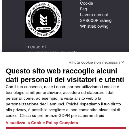
Cookie
Faq
Lavora con noi
SA8000
Phishing
Whistleblowing
In caso di
inadempimento da parte
della ApL delle
Rifiuta cookie non necessari ✕
disposizioni
Questo sito web raccoglie alcuni
del Codice di Condotta, è
possibile presentare un
dati personali dei visitatori e utenti
reclamo
all’Organismo di
Con il tuo consenso, noi e i nostri partner utilizziamo i cookie e
Monitoraggio utilizzando
tecnologie simili per archiviare, accedere ed elaborare i dati
una delle modalità
personali come, ad esempio, la visita al sito web o la
descritte al seguente
personalizzazione degli annunci. Poiché rispettiamo il tuo diritto
indirizzo web
alla privacy, è possibile scegliere di non consentire alcuni tipi di
https://odm-
cookie. Clicca su preferenze GDPR per saperne di più.
agenzielavoro.it/reclami/
.
Visualizza la Cookie Policy Completa