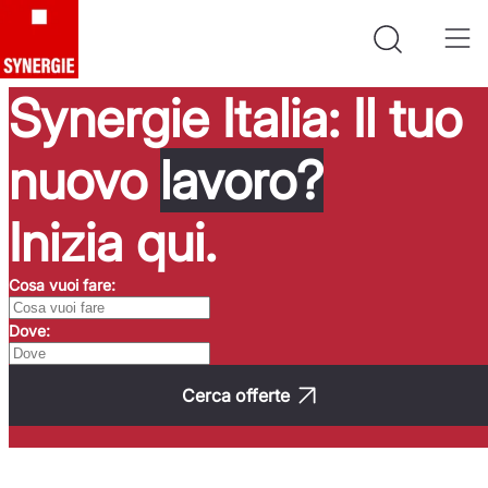
Synergie Italia: Il tuo
nuovo
lavoro?
Inizia qui.
Cosa vuoi fare:
Dove:
Cerca offerte