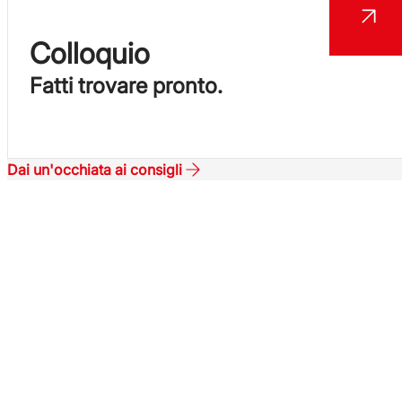
Colloquio
Fatti trovare pronto.
Dai un'occhiata ai consigli
Inserisci
il tuo CV.
Iscriviti alla tua area personale
MySynergie
e candidati alle offerte di