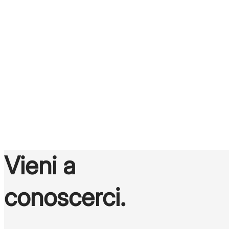
è il nostro
mestiere
Scopri gli annunci di lavoro
Vieni a
conoscerci.