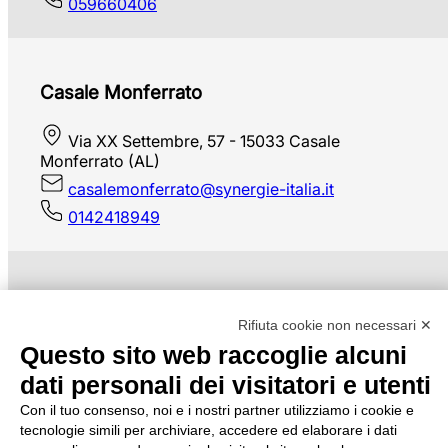
059660406
Casale Monferrato
Via XX Settembre, 57 - 15033 Casale
Monferrato (AL)
casalemonferrato@synergie-italia.it
0142418949
Caserta
Rifiuta cookie non necessari ✕
Questo sito web raccoglie alcuni
Via Gasparri, 18 - 81100 Caserta
dati personali dei visitatori e utenti
caserta1@synergie-italia.it
0823320170
Con il tuo consenso, noi e i nostri partner utilizziamo i cookie e
tecnologie simili per archiviare, accedere ed elaborare i dati