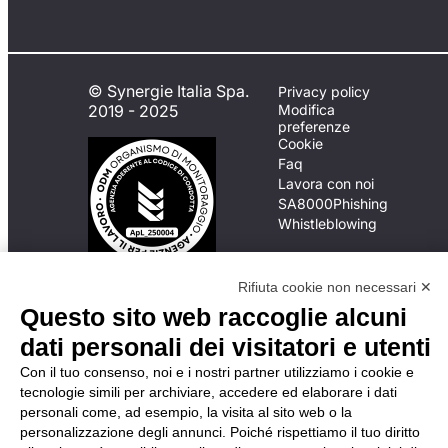
© Synergie Italia Spa.
Privacy policy
2019 - 2025
Modifica
preferenze
Cookie
Faq
Lavora con noi
SA8000
Phishing
Whistleblowing
Rifiuta cookie non necessari ✕
In caso di
Questo sito web raccoglie alcuni
inadempimento da parte
della ApL delle
dati personali dei visitatori e utenti
disposizioni
Con il tuo consenso, noi e i nostri partner utilizziamo i cookie e
del Codice di Condotta, è
tecnologie simili per archiviare, accedere ed elaborare i dati
possibile presentare un
personali come, ad esempio, la visita al sito web o la
reclamo
personalizzazione degli annunci. Poiché rispettiamo il tuo diritto
all’Organismo di