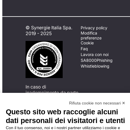
© Synergie Italia Spa.
Privacy policy
2019 - 2025
Modifica
preferenze
Cookie
Faq
Lavora con noi
SA8000
Phishing
Whistleblowing
In caso di
inadempimento da parte
della ApL delle
Rifiuta cookie non necessari ✕
disposizioni
del Codice di Condotta, è
Questo sito web raccoglie alcuni
possibile presentare un
dati personali dei visitatori e utenti
reclamo
all’Organismo di
Con il tuo consenso, noi e i nostri partner utilizziamo i cookie e