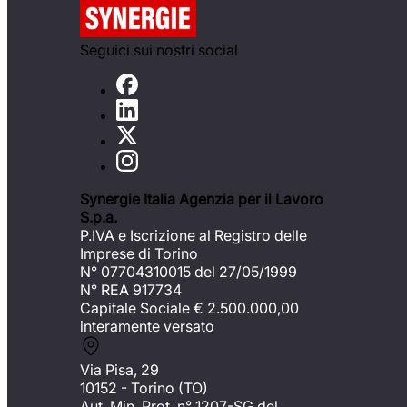
Seguici sui nostri social
Synergie Italia Agenzia per il Lavoro
S.p.a.
P.IVA e Iscrizione al Registro delle
Imprese di Torino
N° 07704310015 del 27/05/1999
N° REA 917734
Capitale Sociale €
2.500.000,00
interamente versato
Via Pisa, 29
10152 - Torino (TO)
Aut. Min. Prot. n° 1207-SG del