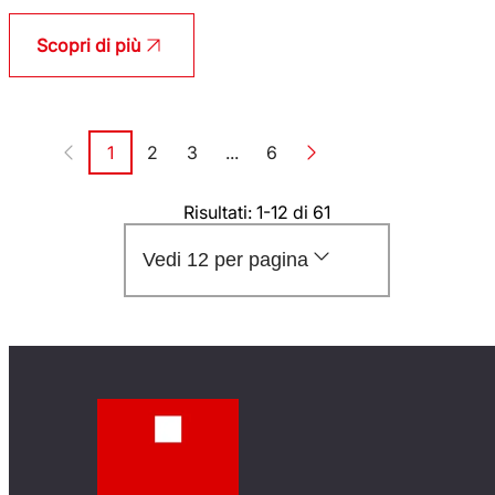
Scopri di più
Paginazione
1
2
3
...
6
Pagina
Pagina
Pagina
Pagina
Risultati: 1-12 di 61
Vedi 12 per pagina