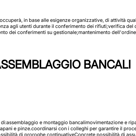
 occuperà, in base alle esigenze organizzative, di attività quali
a agli utenti durante il conferimento dei rifiuti;verifica del
ento dei conferimenti su gestionale;mantenimento dell'ordine, 
ASSEMBLAGGIO BANCALI
à di:assemblaggio e montaggio bancalimovimentazione e ripara
rapani e pinze.coordinarsi con i colleghi per garantire il pro
ossibilità di proroghe continuativeConcrete possibilità d