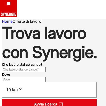
Home
Offerte di lavoro
Trova lavoro
con Synergie.
Che lavoro stai cercando?
Dove
10 km
Avvia ricerca