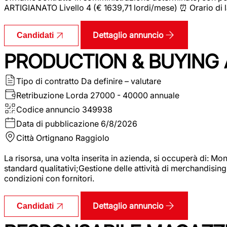
ARTIGIANATO Livello 4 (€ 1639,71 lordi/mese) ⏰ Orario di l
Dettaglio annuncio
Candidati
PRODUCTION & BUYING A
Tipo di contratto
Da definire – valutare
Retribuzione Lorda
27000 - 40000 annuale
Codice annuncio
349938
Data di pubblicazione
6/8/2026
Città
Ortignano Raggiolo
La risorsa, una volta inserita in azienda, si occuperà di: M
standard qualitativi;Gestione delle attività di merchandising
condizioni con fornitori.
Dettaglio annuncio
Candidati