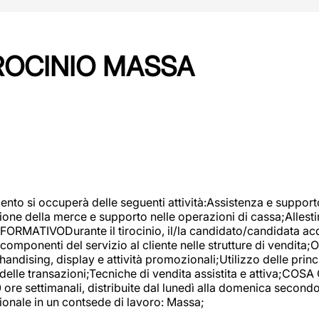
IROCINIO MASSA
imento si occuperà delle seguenti attività:Assistenza e support
ione della merce e supporto nelle operazioni di cassa;Allesti
FORMATIVODurante il tirocinio, il/la candidato/candidata acq
componenti del servizio al cliente nelle strutture di vendita
ndising, display e attività promozionali;Utilizzo delle princi
delle transazioni;Tecniche di vendita assistita e attiva;COS
re settimanali, distribuite dal lunedì alla domenica secondo 
onale in un contsede di lavoro: Massa;