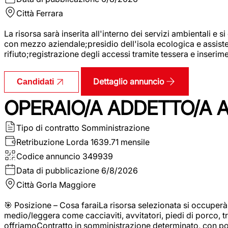
Città
Ferrara
La risorsa sarà inserita all'interno dei servizi ambientali e si
con mezzo aziendale;presidio dell'isola ecologica e assistenz
rifiuto;registrazione degli accessi tramite tessera e inserim
Dettaglio annuncio
Candidati
OPERAIO/A ADDETTO/A 
Tipo di contratto
Somministrazione
Retribuzione Lorda
1639.71 mensile
Codice annuncio
349939
Data di pubblicazione
6/8/2026
Città
Gorla Maggiore
🎯 Posizione – Cosa faraiLa risorsa selezionata si occuper
medio/leggera come cacciaviti, avvitatori, piedi di porco, t
offriamoContratto in somministrazione determinato, con p