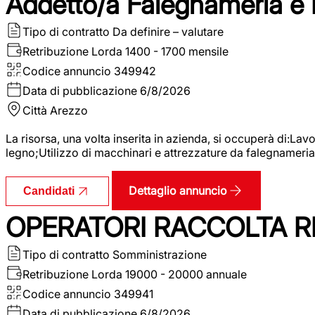
Addetto/a Falegnameria e
Tipo di contratto
Da definire – valutare
Retribuzione Lorda
1400 - 1700 mensile
Codice annuncio
349942
Data di pubblicazione
6/8/2026
Città
Arezzo
La risorsa, una volta inserita in azienda, si occuperà di:La
legno;Utilizzo di macchinari e attrezzature da falegnameria;
Dettaglio annuncio
Candidati
OPERATORI RACCOLTA RI
Tipo di contratto
Somministrazione
Retribuzione Lorda
19000 - 20000 annuale
Codice annuncio
349941
Data di pubblicazione
6/8/2026