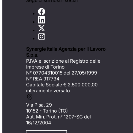
Seguici sui nostri social
Synergie Italia Agenzia per il Lavoro
S.p.a.
P.IVA e Iscrizione al Registro delle
Imprese di Torino
N° 07704310015 del 27/05/1999
N° REA 917734
Capitale Sociale €
2.500.000,00
interamente versato
Via Pisa, 29
10152 - Torino (TO)
Aut. Min. Prot. n° 1207-SG del
16/12/2004