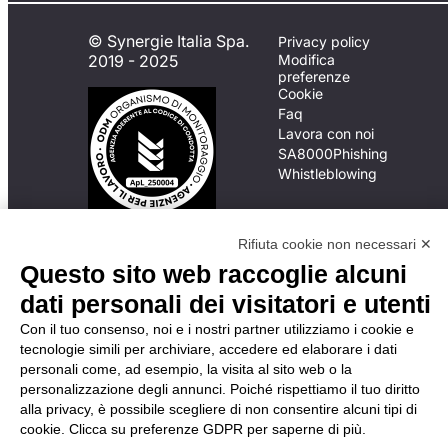
© Synergie Italia Spa.
Privacy policy
2019 - 2025
Modifica
preferenze
Cookie
Faq
Lavora con noi
SA8000
Phishing
Whistleblowing
In caso di
Rifiuta cookie non necessari ✕
inadempimento da parte
Questo sito web raccoglie alcuni
della ApL delle
dati personali dei visitatori e utenti
disposizioni
del Codice di Condotta, è
Con il tuo consenso, noi e i nostri partner utilizziamo i cookie e
possibile presentare un
tecnologie simili per archiviare, accedere ed elaborare i dati
reclamo
personali come, ad esempio, la visita al sito web o la
all’Organismo di
personalizzazione degli annunci. Poiché rispettiamo il tuo diritto
Monitoraggio utilizzando
alla privacy, è possibile scegliere di non consentire alcuni tipi di
una delle modalità
cookie. Clicca su preferenze GDPR per saperne di più.
descritte al seguente