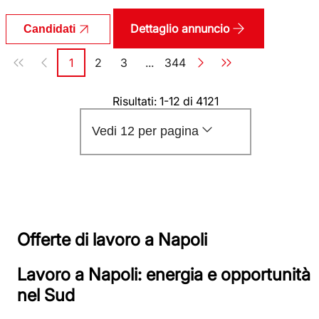
Dettaglio annuncio
Candidati
Paginazione
1
2
3
...
344
Pagina
Pagina
Pagina
Pagina
Risultati: 1-12 di 4121
Vedi 12 per pagina
Offerte di lavoro a Napoli
Lavoro a Napoli: energia e opportunità
nel Sud