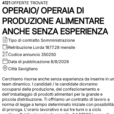
4121
OFFERTE TROVATE
OPERAIO/ OPERAIA DI
PRODUZIONE ALIMENTARE
ANCHE SENZA ESPERIENZA
Tipo di contratto
Somministrazione
Retribuzione Lorda
1877.28 mensile
Codice annuncio
350250
Data di pubblicazione
8/8/2026
Città
Savigliano
Cerchiamo risorse anche senza esperienza da inserire in u
team dinamico. I candidati / le candidate dovranno
occuparsi della produzione, del confezionamento e
dell'imballaggio di prodotti alimentari per la grande e
piccola distribuzione. Ti offriamo un contratto di lavoro a
norma di legge a tempo determinato iniziale con possibilità
di proroga. L'orario lavorativo è sui tre turni o a ciclo