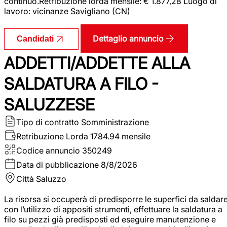
continuo.Retribuzione lorda mensile: € 1.877,28 Luogo di
lavoro: vicinanze Savigliano (CN)
Dettaglio annuncio
Candidati
ADDETTI/ADDETTE ALLA
SALDATURA A FILO -
SALUZZESE
Tipo di contratto
Somministrazione
Retribuzione Lorda
1784.94 mensile
Codice annuncio
350249
Data di pubblicazione
8/8/2026
Città
Saluzzo
La risorsa si occuperà di predisporre le superfici da saldar
con l’utilizzo di appositi strumenti, effettuare la saldatura a
filo su pezzi già predisposti ed eseguire manutenzione e