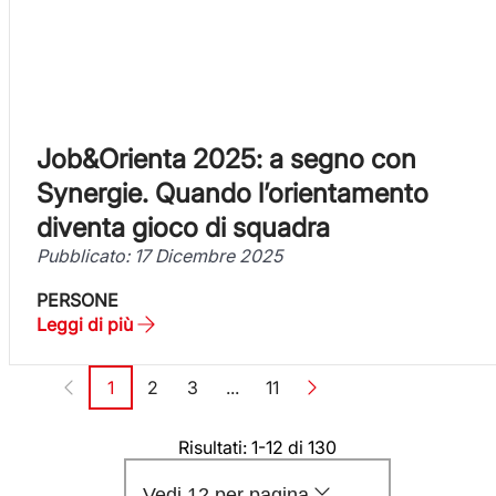
Job&Orienta 2025: a segno con
Synergie. Quando l’orientamento
diventa gioco di squadra
Pubblicato: 17 Dicembre 2025
PERSONE
Leggi di più
Paginazione
1
2
3
...
11
Pagina
Pagina
Pagina
Pagina
Risultati: 1-12 di 130
Vedi 12 per pagina