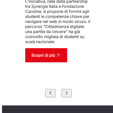
rship
delle persone fragili. Una gio
one
di colloqui e workshop di
e agli
orientamento e formazione, 
e per
una tavola rotonda dedicata 
ro. Il
confronto tra realtà istituziona
le:
associazioni e personalità di
spicco attive sul tema della
 su
disabilità.
Scopri di più