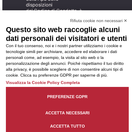
disposizioni
del Codice di Condotta, è
possibile presentare un
Rifiuta cookie non necessari ✕
reclamo
Questo sito web raccoglie alcuni
all’Organismo di
Monitoraggio utilizzando
dati personali dei visitatori e utenti
una delle modalità
descritte al seguente
Con il tuo consenso, noi e i nostri partner utilizziamo i cookie e
indirizzo web
tecnologie simili per archiviare, accedere ed elaborare i dati
https://odm-
personali come, ad esempio, la visita al sito web o la
agenzielavoro.it/reclami/
.
personalizzazione degli annunci. Poiché rispettiamo il tuo diritto
alla privacy, è possibile scegliere di non consentire alcuni tipi di
cookie. Clicca su preferenze GDPR per saperne di più.
Visualizza la Cookie Policy Completa
PREFERENZE GDPR
ACCETTA NECESSARI
ACCETTA TUTTO