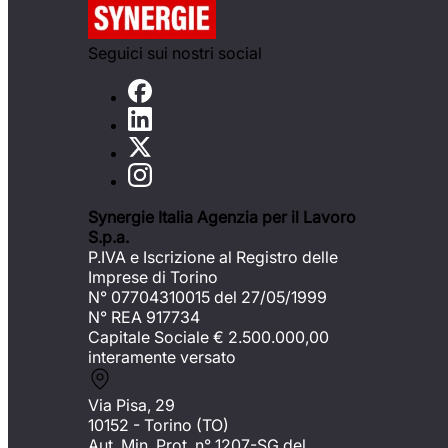
Seguici sui nostri social
Synergie Italia Agenzia per il Lavoro
S.p.a.
P.IVA e Iscrizione al Registro delle
Imprese di Torino
N° 07704310015 del 27/05/1999
N° REA 917734
Capitale Sociale €
2.500.000,00
interamente versato
Via Pisa, 29
10152 - Torino (TO)
Aut. Min. Prot. n° 1207-SG del