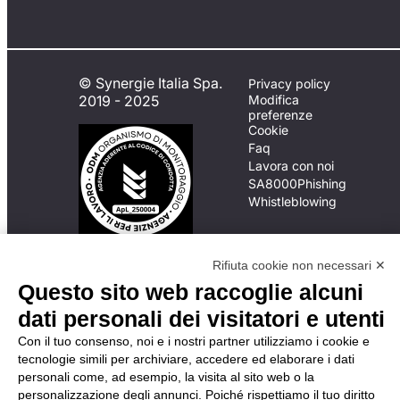
© Synergie Italia Spa.
Privacy policy
2019 - 2025
Modifica
preferenze
Cookie
Faq
Lavora con noi
SA8000
Phishing
Whistleblowing
In caso di
Rifiuta cookie non necessari ✕
inadempimento da parte
Questo sito web raccoglie alcuni
della ApL delle
dati personali dei visitatori e utenti
disposizioni
del Codice di Condotta, è
Con il tuo consenso, noi e i nostri partner utilizziamo i cookie e
possibile presentare un
tecnologie simili per archiviare, accedere ed elaborare i dati
reclamo
personali come, ad esempio, la visita al sito web o la
all’Organismo di
personalizzazione degli annunci. Poiché rispettiamo il tuo diritto