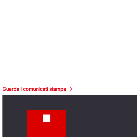
nel settore del Middle
Management: S&you è il brand
internazionale del Gruppo
Synergie dedicato alla ricerca e
selezione di Premium Profile.
Scopri S&You
Guarda i comunicati stampa