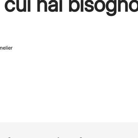
i cui hai bisogno
melier