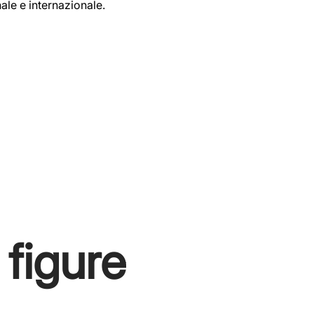
ale e internazionale.
zienda?
 figure