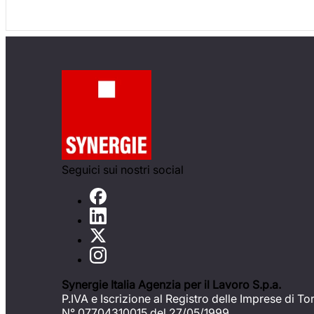
Seguici sui nostri social
Synergie Italia Agenzia per il Lavoro S.p.a.
P.IVA e Iscrizione al Registro delle Imprese di To
N° 07704310015 del 27/05/1999