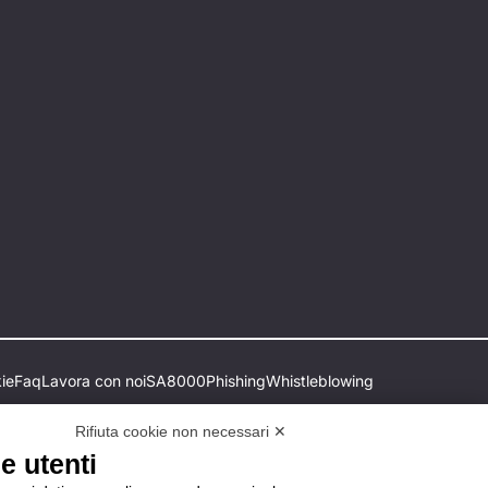
ie
Faq
Lavora con noi
SA8000
Phishing
Whistleblowing
Rifiuta cookie non necessari ✕
e utenti