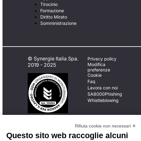
Tirocinio
Formazione
Diritto Mirato
Somministrazione
© Synergie Italia Spa.
Privacy policy
2019 - 2025
Modifica
preferenze
Cookie
Faq
Lavora con noi
SA8000
Phishing
Whistleblowing
In caso di
Rifiuta cookie non necessari ✕
inadempimento da parte
Questo sito web raccoglie alcuni
della ApL delle