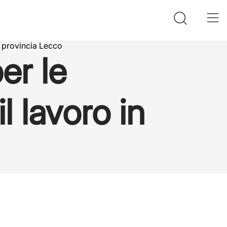
n provincia Lecco
er le
 lavoro in