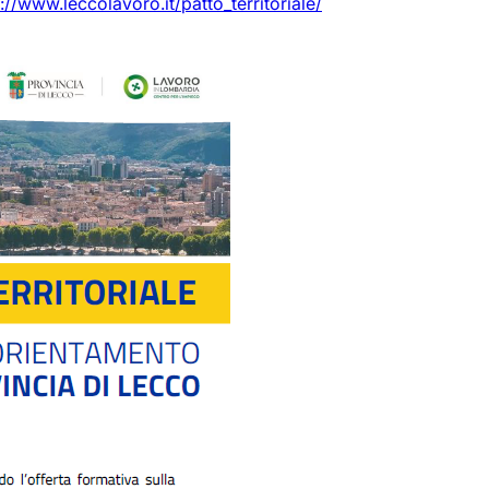
://www.leccolavoro.it/patto_territoriale/