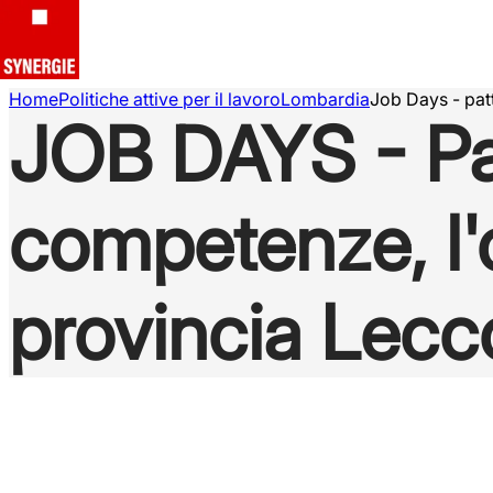
Home
Politiche attive per il lavoro
Lombardia
Job Days - patt
JOB DAYS - Patt
competenze, l'o
provincia Lecc