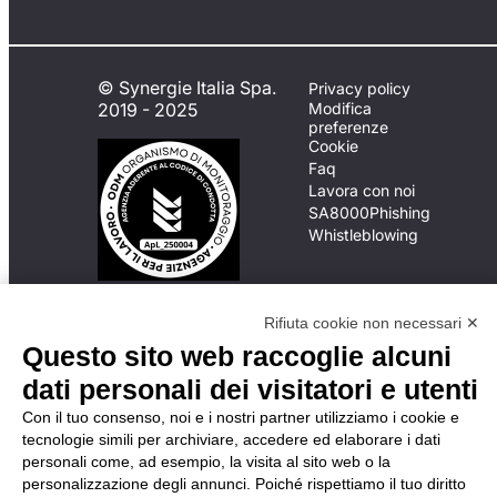
© Synergie Italia Spa.
Privacy policy
2019 - 2025
Modifica
preferenze
Cookie
Faq
Lavora con noi
SA8000
Phishing
Whistleblowing
In caso di
Rifiuta cookie non necessari ✕
inadempimento da parte
Questo sito web raccoglie alcuni
della ApL delle
disposizioni
dati personali dei visitatori e utenti
del Codice di Condotta, è
Con il tuo consenso, noi e i nostri partner utilizziamo i cookie e
possibile presentare un
tecnologie simili per archiviare, accedere ed elaborare i dati
reclamo
personali come, ad esempio, la visita al sito web o la
all’Organismo di
personalizzazione degli annunci. Poiché rispettiamo il tuo diritto
Monitoraggio utilizzando