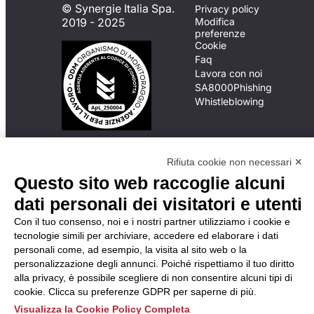
© Synergie Italia Spa.
Privacy policy
2019 - 2025
Modifica
preferenze
Cookie
Faq
Lavora con noi
SA8000
Phishing
Whistleblowing
In caso di
Rifiuta cookie non necessari ✕
inadempimento da parte
della ApL delle
Questo sito web raccoglie alcuni
disposizioni
dati personali dei visitatori e utenti
del Codice di Condotta, è
possibile presentare un
Con il tuo consenso, noi e i nostri partner utilizziamo i cookie e
reclamo
tecnologie simili per archiviare, accedere ed elaborare i dati
all’Organismo di
personali come, ad esempio, la visita al sito web o la
Monitoraggio utilizzando
personalizzazione degli annunci. Poiché rispettiamo il tuo diritto
una delle modalità
alla privacy, è possibile scegliere di non consentire alcuni tipi di
descritte al seguente
cookie. Clicca su preferenze GDPR per saperne di più.
indirizzo web
Visualizza la Cookie Policy Completa