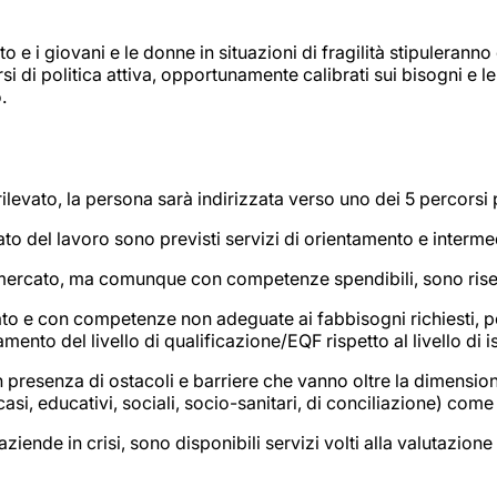
to e i giovani e le donne in situazioni di fragilità stipulerann
 di politica attiva, opportunamente calibrati sui bisogni e le 
.
rilevato, la persona sarà indirizzata verso uno dei 5 percors
ercato del lavoro sono previsti servizi di orientamento e inte
l mercato, ma comunque con competenze spendibili, sono riserv
cato e con competenze non adeguate ai fabbisogni richiesti,
nto del livello di qualificazione/EQF rispetto al livello di i
n presenza di ostacoli e barriere che vanno oltre la dimension
i casi, educativi, sociali, socio-sanitari, di conciliazione) com
aziende in crisi, sono disponibili servizi volti alla valutazio