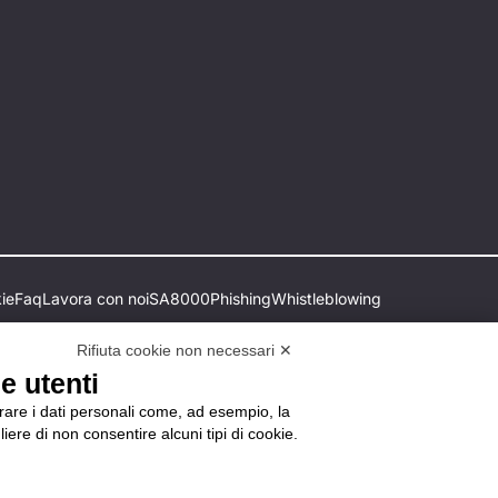
ie
Faq
Lavora con noi
SA8000
Phishing
Whistleblowing
Rifiuta cookie non necessari ✕
e utenti
orare i dati personali come, ad esempio, la
liere di non consentire alcuni tipi di cookie.