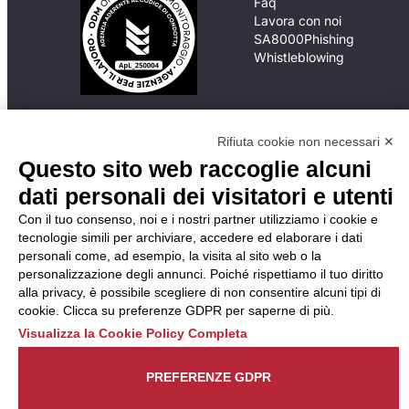
Faq
Lavora con noi
SA8000
Phishing
Whistleblowing
In caso di
inadempimento da parte
Rifiuta cookie non necessari ✕
della ApL delle
Questo sito web raccoglie alcuni
disposizioni
dati personali dei visitatori e utenti
del Codice di Condotta, è
possibile presentare un
Con il tuo consenso, noi e i nostri partner utilizziamo i cookie e
reclamo
tecnologie simili per archiviare, accedere ed elaborare i dati
all’Organismo di
personali come, ad esempio, la visita al sito web o la
Monitoraggio utilizzando
personalizzazione degli annunci. Poiché rispettiamo il tuo diritto
una delle modalità
alla privacy, è possibile scegliere di non consentire alcuni tipi di
descritte al seguente
cookie. Clicca su preferenze GDPR per saperne di più.
indirizzo web
Visualizza la Cookie Policy Completa
https://odm-
agenzielavoro.it/reclami/
.
PREFERENZE GDPR