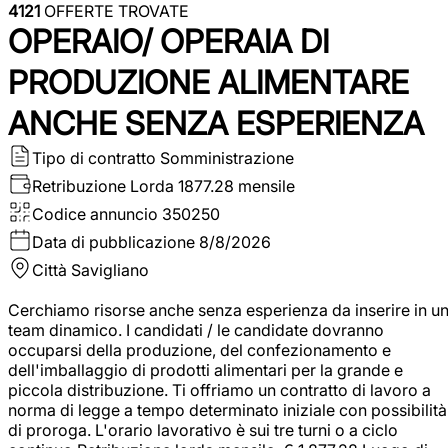
4121
OFFERTE TROVATE
OPERAIO/ OPERAIA DI
PRODUZIONE ALIMENTARE
ANCHE SENZA ESPERIENZA
Tipo di contratto
Somministrazione
Retribuzione Lorda
1877.28 mensile
Codice annuncio
350250
Data di pubblicazione
8/8/2026
Città
Savigliano
Cerchiamo risorse anche senza esperienza da inserire in u
team dinamico. I candidati / le candidate dovranno
occuparsi della produzione, del confezionamento e
dell'imballaggio di prodotti alimentari per la grande e
piccola distribuzione. Ti offriamo un contratto di lavoro a
norma di legge a tempo determinato iniziale con possibilità
di proroga. L'orario lavorativo è sui tre turni o a ciclo