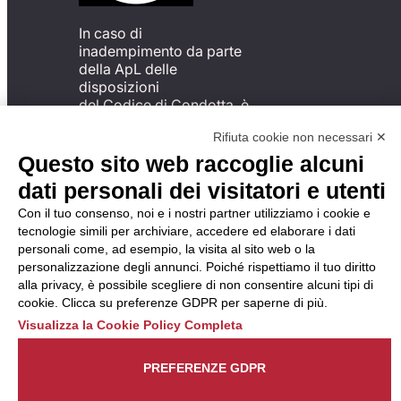
In caso di
inadempimento da parte
della ApL delle
disposizioni
del Codice di Condotta, è
possibile presentare un
Rifiuta cookie non necessari ✕
reclamo
all’Organismo di
Questo sito web raccoglie alcuni
Monitoraggio utilizzando
dati personali dei visitatori e utenti
una delle modalità
descritte al seguente
Con il tuo consenso, noi e i nostri partner utilizziamo i cookie e
indirizzo web
tecnologie simili per archiviare, accedere ed elaborare i dati
https://odm-
personali come, ad esempio, la visita al sito web o la
agenzielavoro.it/reclami/
.
personalizzazione degli annunci. Poiché rispettiamo il tuo diritto
alla privacy, è possibile scegliere di non consentire alcuni tipi di
cookie. Clicca su preferenze GDPR per saperne di più.
Visualizza la Cookie Policy Completa
PREFERENZE GDPR