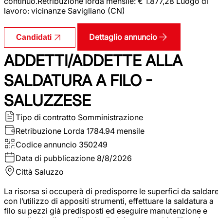
continuo.Retribuzione lorda mensile: € 1.877,28 Luogo di
lavoro: vicinanze Savigliano (CN)
Dettaglio annuncio
Candidati
ADDETTI/ADDETTE ALLA
SALDATURA A FILO -
SALUZZESE
Tipo di contratto
Somministrazione
Retribuzione Lorda
1784.94 mensile
Codice annuncio
350249
Data di pubblicazione
8/8/2026
Città
Saluzzo
La risorsa si occuperà di predisporre le superfici da saldar
con l’utilizzo di appositi strumenti, effettuare la saldatura a
filo su pezzi già predisposti ed eseguire manutenzione e