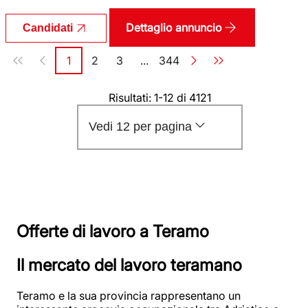
Dettaglio annuncio
Candidati
Paginazione
1
2
3
...
344
Pagina
Pagina
Pagina
Pagina
Risultati: 1-12 di 4121
Vedi 12 per pagina
Offerte di lavoro a Teramo
Il mercato del lavoro teramano
Teramo e la sua provincia rappresentano un