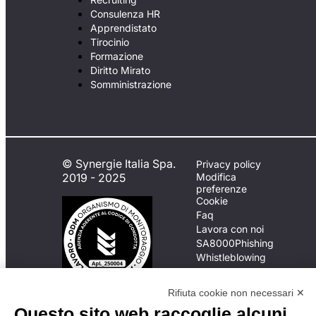
Consulenza HR
Apprendistato
Tirocinio
Formazione
Diritto Mirato
Somministrazione
© Synergie Italia Spa.
Privacy policy
2019 - 2025
Modifica
preferenze
Cookie
Faq
Lavora con noi
SA8000
Phishing
Whistleblowing
Rifiuta cookie non necessari ✕
In caso di
Questo sito web raccoglie alcuni