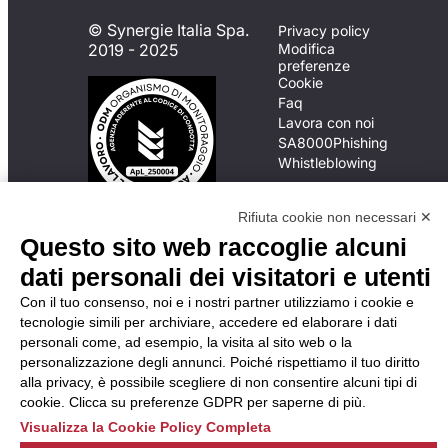
© Synergie Italia Spa.
Privacy policy
2019 - 2025
Modifica
preferenze
Cookie
Faq
Lavora con noi
SA8000
Phishing
Whistleblowing
Rifiuta cookie non necessari ✕
In caso di
Questo sito web raccoglie alcuni
inadempimento da parte
dati personali dei visitatori e utenti
della ApL delle
disposizioni
Con il tuo consenso, noi e i nostri partner utilizziamo i cookie e
del Codice di Condotta, è
tecnologie simili per archiviare, accedere ed elaborare i dati
possibile presentare un
personali come, ad esempio, la visita al sito web o la
reclamo
personalizzazione degli annunci. Poiché rispettiamo il tuo diritto
all’Organismo di
alla privacy, è possibile scegliere di non consentire alcuni tipi di
Monitoraggio utilizzando
cookie. Clicca su preferenze GDPR per saperne di più.
una delle modalità
Visualizza la Cookie Policy Completa
descritte al seguente