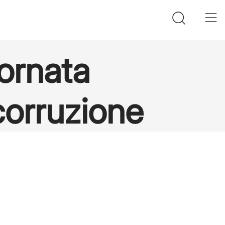
iornata
 corruzione