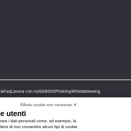
ie
Faq
Lavora con noi
SA8000
Phishing
Whistleblowing
Rifiuta cookie non necessari ✕
e utenti
orare i dati personali come, ad esempio, la
liere di non consentire alcuni tipi di cookie.