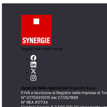
Seguici sui nostri social
Synergie Italia Agenzia per il Lavoro S.p.a.
P.IVA e Iscrizione al Registro delle Imprese di To
N° 07704310015 del 27/05/1999
N° REA 917734