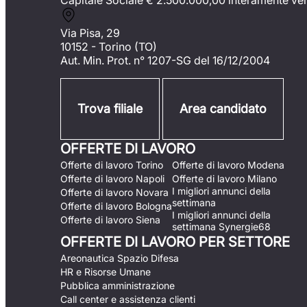
Capitale Sociale €
2.500.000,00 interamente ve
Via Pisa, 29
10152 - Torino (TO)
Aut. Min. Prot. n° 1207-SG del 16/12/2004
Trova filiale
Area candidato
OFFERTE DI LAVORO
Offerte di lavoro Torino
Offerte di lavoro Modena
Offerte di lavoro Napoli
Offerte di lavoro Milano
I migliori annunci della
Offerte di lavoro Novara
settimana
Offerte di lavoro Bologna
I migliori annunci della
Offerte di lavoro Siena
settimana Synergie68
OFFERTE DI LAVORO PER SETTORE
Areonautica Spazio Difesa
HR e Risorse Umane
Pubblica amministrazione
Call center e assistenza clienti