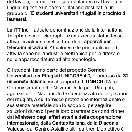
del lavoro, per un percorso orientamento al lavoro in
lingua inglese e un corso di italiano destinati a un
gruppo di
10 studenti universitari rifugiati in procinto di
laurearsi
.
La
ITT Inc.
- attuale denominazione della International
Telephone and Telegraph - è un'azienda statunitense
attiva inizialmente nel settore degli
apparati per
telecomunicazioni
. Attualmente le principali aree di
attività sono nell'industria elettronica per la difesa e
nelle apparecchiature ad alta tecnologia.
Gli studenti fanno parte del progetto
Corridoi
Universitari per Rifugiati UNICORE 4.0,
promosso da
32
università italiane
con il supporto di
UNHCR (
l'Alto
Commissariato delle Nazioni Unite per i Rifugiati,
agenzia delle Nazioni Unite specializzata nella gestione
dei rifugiati, a cui fornisce protezione internazionale e
assistenza materiale con lo scopo di perseguire
soluzioni durevoli per la loro drammatica condizione),
dal
Ministero degli affari esteri e della cooperazione
internazionale,
dalla
Caritas Italiana,
dalla
Diaconia
Valdese
, dal
Centro Astalli
e altri partner. L'obiettivo è