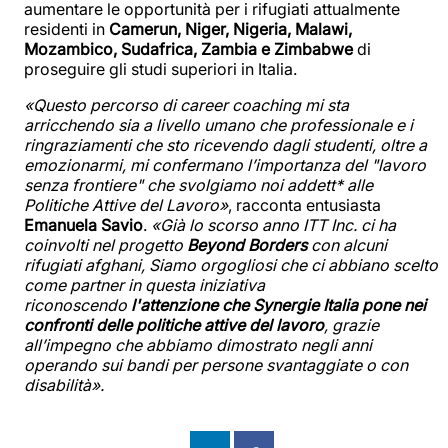
aumentare le opportunità per i rifugiati attualmente
residenti in
Camerun, Niger, Nigeria, Malawi,
Mozambico, Sudafrica, Zambia e Zimbabwe
di
proseguire gli studi superiori in Italia.
«Questo percorso di career coaching mi sta
arricchendo sia a livello umano che professionale e i
ringraziamenti che sto ricevendo dagli studenti, oltre a
emozionarmi, mi confermano l’importanza del "lavoro
senza frontiere" che svolgiamo noi addett* alle
Politiche Attive del Lavoro»
, racconta entusiasta
Emanuela Savio
.
«G
ià lo scorso anno
ITT Inc. ci ha
coinvolti nel progetto
Beyond Borders
con alcuni
rifugiati afghani, Siamo orgogliosi che ci abbiano scelto
come partner in questa iniziativa
riconoscendo
l'attenzione che Synergie Italia pone nei
confronti delle politiche attive del lavoro
, grazie
all’impegno che abbiamo dimostrato negli anni
operando sui bandi per persone svantaggiate o con
disabilità».