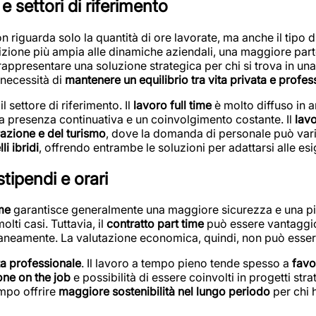
 e settori di riferimento
n riguarda solo la quantità di ore lavorate, ma anche il tipo d
izione più ampia alle dinamiche aziendali, una maggiore part
ò rappresentare una soluzione strategica per chi si trova in una
 necessità di
mantenere un equilibrio tra vita privata e profes
settore di riferimento. Il
lavoro full time
è molto diffuso in 
na presenza continuativa e un coinvolgimento costante. Il
lavo
orazione e del turismo
, dove la domanda di personale può variare
i ibridi
, offrendo entrambe le soluzioni per adattarsi alle es
stipendi e orari
ime
garantisce generalmente una maggiore sicurezza e una piani
olti casi. Tuttavia, il
contratto part time
può essere vantaggios
oraneamente. La valutazione economica, quindi, non può esser
ta professionale
. Il lavoro a tempo pieno tende spesso a
favo
ne on the job
e possibilità di essere coinvolti in progetti stra
empo offrire
maggiore sostenibilità nel lungo periodo
per chi 