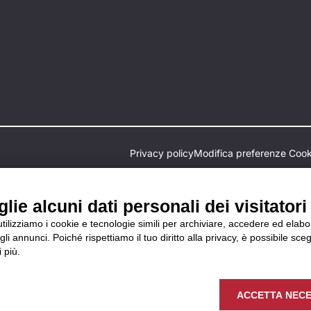
Privacy policy
Modifica preferenze Cook
ie alcuni dati personali dei visitatori 
 utilizziamo i cookie e tecnologie simili per archiviare, accedere ed elab
li annunci. Poiché rispettiamo il tuo diritto alla privacy, è possibile sceg
 più.
e disposizioni
un reclamo
ACCETTA NECE
elle modalità