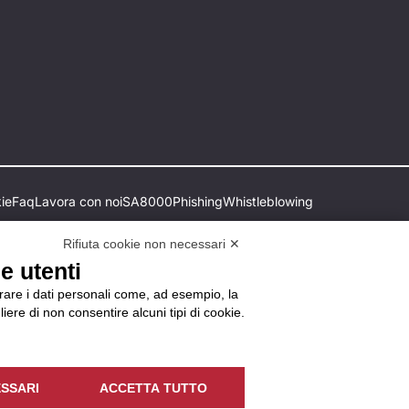
ie
Faq
Lavora con noi
SA8000
Phishing
Whistleblowing
Rifiuta cookie non necessari ✕
e utenti
orare i dati personali come, ad esempio, la
liere di non consentire alcuni tipi di cookie.
SSARI
ACCETTA TUTTO