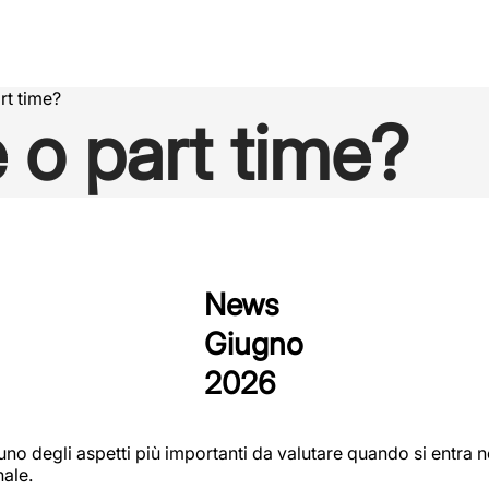
rt time?
e o part time?
News
Giugno
2026
 è uno degli aspetti più importanti da valutare quando si entr
nale.