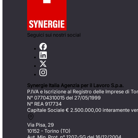
Seguici sui nostri social
Synergie Italia Agenzia per il Lavoro S.p.a.
P.IVA e Iscrizione al Registro delle Imprese di To
N° 07704310015 del 27/05/1999
N° REA 917734
Capitale Sociale €
2.500.000,00 interamente ve
Via Pisa, 29
10152 - Torino (TO)
Aut. Min. Prot. n° 1207-SG del 16/12/2004