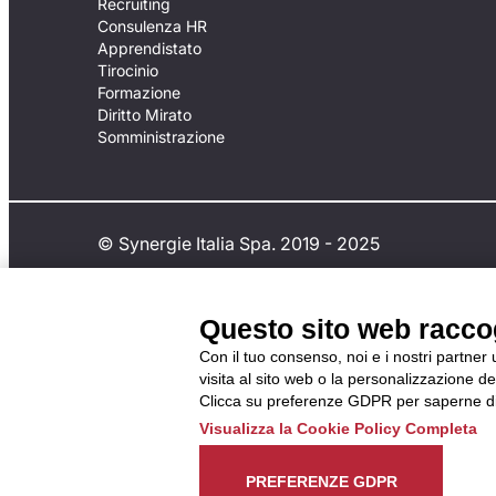
Recruiting
Consulenza HR
Apprendistato
Tirocinio
Formazione
Diritto Mirato
Somministrazione
© Synergie Italia Spa. 2019 - 2025
Questo sito web raccogl
Con il tuo consenso, noi e i nostri partner
visita al sito web o la personalizzazione deg
Clicca su preferenze GDPR per saperne di
Visualizza la Cookie Policy Completa
In caso di inadempimento da parte della ApL dell
del Codice di Condotta, è possibile presentare 
PREFERENZE GDPR
all’Organismo di Monitoraggio utilizzando una d