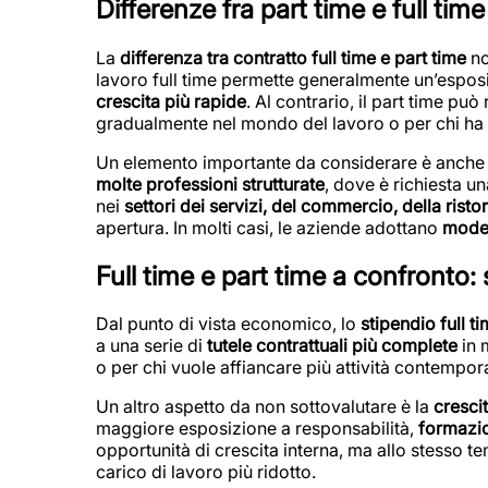
Differenze fra part time e full time
La
differenza tra contratto full time e part time
no
lavoro full time permette generalmente un’espos
crescita più rapide
. Al contrario, il part time pu
gradualmente nel mondo del lavoro o per chi ha
Un elemento importante da considerare è anche il 
molte professioni strutturate
, dove è richiesta u
nei
settori dei servizi, del commercio, della rist
apertura. In molti casi, le aziende adottano
modell
Full time e part time a confronto: 
Dal punto di vista economico, lo
stipendio full t
a una serie di
tutele contrattuali più complete
in m
o per chi vuole affiancare più attività contemp
Un altro aspetto da non sottovalutare è la
cresci
maggiore esposizione a responsabilità,
formazio
opportunità di crescita interna, ma allo stesso t
carico di lavoro più ridotto.