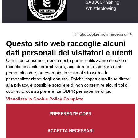
SA8000
Phishing
Whistleblowing
In caso di
Rifiuta cookie non necessari ✕
inadempimento da parte
Questo sito web raccoglie alcuni
della ApL delle
disposizioni
dati personali dei visitatori e utenti
del Codice di Condotta, è
Con il tuo consenso, noi e i nostri partner utilizziamo i cookie e
possibile presentare un
tecnologie simili per archiviare, accedere ed elaborare i dati
reclamo
personali come, ad esempio, la visita al sito web o la
all’Organismo di
personalizzazione degli annunci. Poiché rispettiamo il tuo diritto
Monitoraggio utilizzando
alla privacy, è possibile scegliere di non consentire alcuni tipi di
una delle modalità
cookie. Clicca su preferenze GDPR per saperne di più.
descritte al seguente
indirizzo web
Visualizza la Cookie Policy Completa
https://odm-
agenzielavoro.it/reclami/
.
PREFERENZE GDPR
ACCETTA NECESSARI