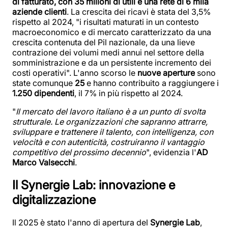
di fatturato, con 35 milioni di utili e una rete di 6 mila
aziende clienti
. La crescita dei ricavi è stata del 3,5%
rispetto al 2024, "i risultati maturati in un contesto
macroeconomico e di mercato caratterizzato da una
crescita contenuta del Pil nazionale, da una lieve
contrazione dei volumi medi annui nel settore della
somministrazione e da un persistente incremento dei
costi operativi". L'anno scorso le
nuove aperture
sono
state comunque
25
e hanno contribuito a raggiungere i
1.250 dipendenti
, il 7% in più rispetto al 2024.
"
Il mercato del lavoro italiano è a un punto di svolta
strutturale. Le organizzazioni che sapranno attrarre,
sviluppare e trattenere il talento, con intelligenza, con
velocità e con autenticità, costruiranno il vantaggio
competitivo del prossimo decennio
", evidenzia l'
AD
Marco Valsecchi
.
Il Synergie Lab: innovazione e
digitalizzazione
Il 2025 è stato l'anno di apertura del
Synergie Lab
,