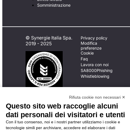
Somministrazione
© Synergie Italia Spa.
Privacy policy
2019 - 2025
Modifica
preferenze
Cookie
Faq
Lavora con noi
SA8000
Phishing
Whistleblowing
In caso di
Rifiuta cookie non necessari ✕
inadempimento da parte
Questo sito web raccoglie alcuni
della ApL delle
dati personali dei visitatori e utenti
disposizioni
del Codice di Condotta, è
Con il tuo consenso, noi e i nostri partner utilizziamo i cookie e
possibile presentare un
tecnologie simili per archiviare, accedere ed elaborare i dati