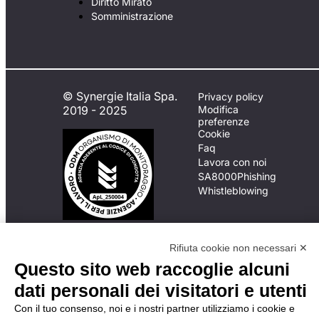
Diritto Mirato
Somministrazione
© Synergie Italia Spa.
Privacy policy
2019 - 2025
Modifica
preferenze
Cookie
Faq
Lavora con noi
SA8000
Phishing
Whistleblowing
In caso di
Rifiuta cookie non necessari ✕
inadempimento da parte
Questo sito web raccoglie alcuni
della ApL delle
disposizioni
dati personali dei visitatori e utenti
del Codice di Condotta, è
Con il tuo consenso, noi e i nostri partner utilizziamo i cookie e
possibile presentare un