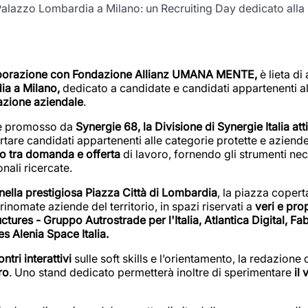
o Palazzo Lombardia a Milano: un Recruiting Day dedicato alla
laborazione con
Fondazione Allianz UMANA MENTE,
è lieta di
a a Milano,
dedicato a candidate e candidati appartenenti al
zazione aziendale
.
 è promosso da
Synergie 68, la Divisione di Synergie Italia att
rtare candidati appartenenti alle categorie protette e aziende
ivo tra domanda e offerta
di lavoro, fornendo gli strumenti ne
nali ricercate.
0 nella prestigiosa Piazza Città di Lombardia
, la piazza coper
rinomate aziende del territorio, in spazi riservati a
veri e pro
tures - Gruppo Autrostrade per l'Italia, Atlantica Digital, Fabb
s Alenia Space Italia.
ontri interattivi
sulle soft skills e l’orientamento, la redazione 
ro
. Uno stand dedicato permetterà inoltre di sperimentare
il