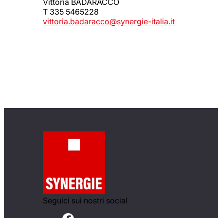
Vittoria BADARACCO
T 335 5465228
vittoria.badaracco@synergie-italia.it
Seguici sui nostri social