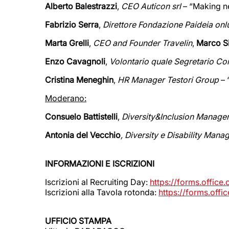
Alberto Balestrazzi
,
CEO Auticon srl
– “Making n
Fabrizio Serra
,
Direttore Fondazione Paideia onl
Marta Grelli
,
CEO and Founder Travelin
,
Marco Si
Enzo Cavagnoli
,
Volontario quale Segretario Co
Cristina Meneghin
,
HR Manager Testori Group
– 
Moderano:
Consuelo Battistelli
,
Diversity&Inclusion Manage
Antonia del Vecchio
, Diversity e Disability Mana
INFORMAZIONI E ISCRIZIONI
Iscrizioni al Recruiting Day:
https://forms.offic
Iscrizioni alla Tavola rotonda:
https://forms.off
UFFICIO STAMPA