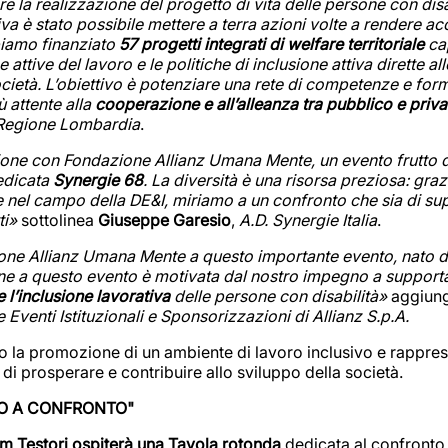
e la realizzazione del progetto di vita delle persone con dis
iva è stato possibile mettere a terra azioni volte a rendere a
bbiamo finanziato
57 progetti integrati di welfare territoriale
cap
he attive del lavoro e le politiche di inclusione attiva dirette 
 società. L’obiettivo è potenziare una rete di competenze e f
 attente alla
cooperazione e all’alleanza tra pubblico e priva
tà Regione Lombardia
.
ione con Fondazione Allianz Umana Mente, un evento frutto d
edicata
Synergie 68
. La diversità è una risorsa preziosa: graz
rte nel campo della DE&I, miriamo a un confronto che sia di su
ti»
sottolinea
Giuseppe Garesio
,
A.D. Synergie Italia
.
zione Allianz Umana Mente a questo importante evento, nato d
e a questo evento è motivata dal nostro impegno a supportar
l’inclusione lavorativa
delle persone con disabilità»
aggiun
enti Istituzionali e Sponsorizzazioni di Allianz S.p.A.
 la promozione di un ambiente di lavoro inclusivo e rappresen
di prosperare e contribuire allo sviluppo della società.
ORO A CONFRONTO"
rium Testori ospiterà una Tavola rotonda
dedicata al confronto t