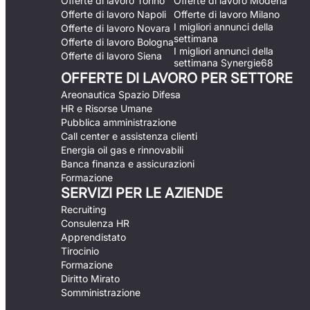
Offerte di lavoro Torino
Offerte di lavoro Modena
Offerte di lavoro Napoli
Offerte di lavoro Milano
I migliori annunci della
Offerte di lavoro Novara
settimana
Offerte di lavoro Bologna
I migliori annunci della
Offerte di lavoro Siena
settimana Synergie68
OFFERTE DI LAVORO PER SETTORE
Areonautica Spazio Difesa
HR e Risorse Umane
Pubblica amministrazione
Call center e assistenza clienti
Energia oil gas e rinnovabili
Banca finanza e assicurazioni
Formazione
SERVIZI PER LE AZIENDE
Recruiting
Consulenza HR
Apprendistato
Tirocinio
Formazione
Diritto Mirato
Somministrazione