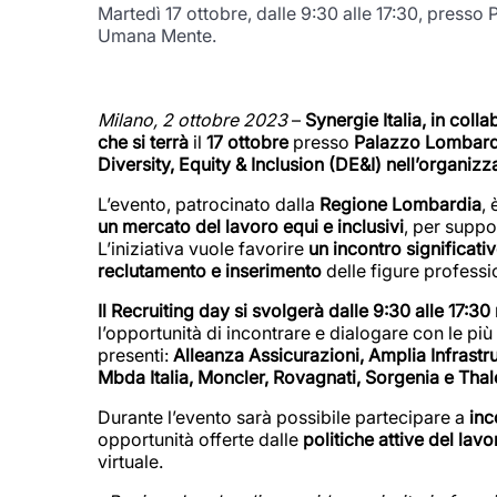
Martedì 17 ottobre, dalle 9:30 alle 17:30, press
Umana Mente.
Milano, 2 ottobre 2023
–
Synergie Italia, in col
che si terrà
il
17 ottobre
presso
Palazzo Lombardi
Diversity, Equity & Inclusion (DE&I) nell’organiz
L’evento, patrocinato dalla
Regione Lombardia
,
un mercato del lavoro equi e inclusivi
, per suppo
L’iniziativa vuole favorire
un incontro significat
reclutamento e inserimento
delle figure professio
Il Recruiting day si svolgerà dalle 9:30 alle 17:3
l’opportunità di incontrare e dialogare con le più 
presenti:
Alleanza Assicurazioni, Amplia Infrastruc
Mbda Italia, Moncler, Rovagnati, Sorgenia e Thale
Durante l’evento sarà possibile partecipare a
inc
opportunità offerte dalle
politiche attive del lavo
virtuale.