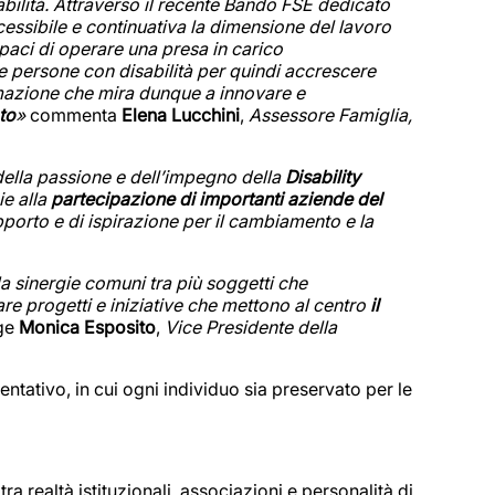
abilità. Attraverso il recente Bando FSE dedicato
ccessibile e continuativa la dimensione del lavoro
aci di operare una presa in carico
alle persone con disabilità per quindi accrescere
ormazione che mira dunque a innovare e
to
»
commenta
Elena Lucchini
,
Assessore Famiglia,
ella passione e dell’impegno della
Disability
ie alla
partecipazione di importanti aziende del
pporto e di ispirazione per il cambiamento e la
a sinergie comuni tra più soggetti che
e progetti e iniziative che mettono al centro
il
ge
Monica Esposito
,
Vice Presidente della
tativo, in cui ogni individuo sia preservato per le
ra realtà istituzionali, associazioni e personalità di