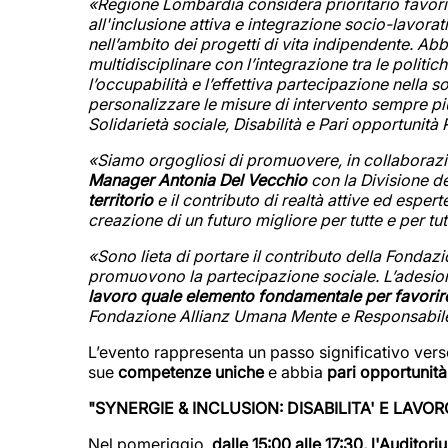
«Regione Lombardia considera prioritario favorir
all'inclusione attiva e integrazione socio-lavorat
nell’ambito dei progetti di vita indipendente. A
multidisciplinare con l’integrazione tra le politic
l’occupabilità e l’effettiva partecipazione nella
personalizzare le misure di intervento sempre più
Solidarietà sociale, Disabilità e Pari opportuni
«Siamo orgogliosi di promuovere, in collaboraz
Manager Antonia Del Vecchio
con la Divisione d
territorio
e il contributo di realtà attive ed espe
creazione di un futuro migliore per tutte e per tut
«Sono lieta di portare il contributo della Fonda
promuovono la partecipazione sociale. L’adesion
lavoro quale elemento fondamentale per favorire 
Fondazione Allianz Umana Mente e Responsabile Ev
L’evento rappresenta un passo significativo verso
sue
competenze uniche
e abbia
pari opportunità
"SYNERGIE & INCLUSION: DISABILITA' E LAV
Nel pomeriggio,
dalle 15:00 alle 17:30, l'Audito