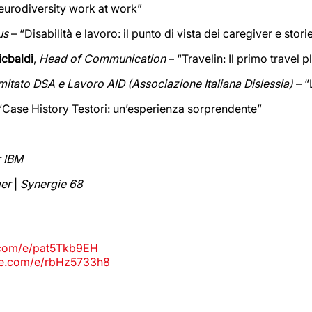
eurodiversity work at work”
us
– “Disabilità e lavoro: il punto di vista dei caregiver e stori
cbaldi
,
Head of Communication
– “Travelin: Il primo travel 
mitato DSA e Lavoro AID (Associazione Italiana Dislessia)
– 
“Case History Testori: un’esperienza sorprendente”
r IBM
ger
|
Synergie 68
e.com/e/pat5Tkb9EH
ice.com/e/rbHz5733h8