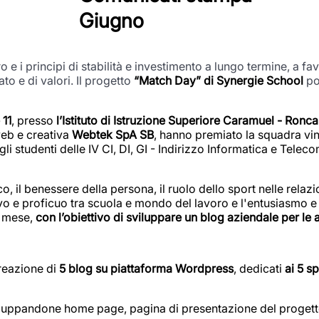
Giugno
 e i principi di stabilità e investimento a lungo termine, a f
cato e di valori. Il progetto
“Match Day” di Synergie School
po
 11
, presso
l’Istituto di Istruzione Superiore Caramuel - Ronca
web e creativa
Webtek SpA SB
, hanno premiato la squadra vin
i studenti delle IV CI, DI, GI - Indirizzo Informatica e Telec
, il benessere della persona, il ruolo dello sport nelle relazio
ttivo e proficuo tra scuola e mondo del lavoro e l'entusiasmo e 
n mese,
con l’obiettivo di sviluppare un blog aziendale per le 
reazione di
5 blog su piattaforma Wordpress
, dedicati
ai 5 s
viluppandone home page, pagina di presentazione del progetto