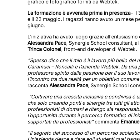
grafico e fotografico forniti da Webtek.
La formazione è avvenuta prima in presenza
– il
e il 22 maggio. I ragazzi hanno avuto un mese pe
giugno.
L’iniziativa ha avuto luogo grazie all’entusiasmo 
Alessandra Pace
, Synergie School consultant, a
Trinca Colonel
, front-end developer di Webtek.
“Spesso dico che il mio è il lavoro più bello del
Caramuel – Roncalli e l’azienda Webtek. Da una par
professore spinto dalla passione per il suo lavoro
l’incontro tra due realtà per un obiettivo comune
racconta
Alessandra Pace
, Synergie School cons
“Coltivare una crescita inclusiva e condivisa è
che solo creando ponti e sinergie tra tutti gli atto
professionisti di domani e ritengo sia responsabi
l’opportunità durante il percorso formativo di ini
supportati da professionisti”
commenta
Emanuel
“
Il segreto del successo di un percorso scolast
Un’azienda riesce a dare agli studenti quel bagag