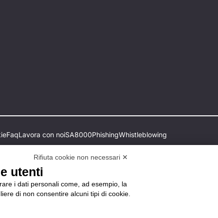
ie
Faq
Lavora con noi
SA8000
Phishing
Whistleblowing
Rifiuta cookie non necessari ✕
e utenti
orare i dati personali come, ad esempio, la
liere di non consentire alcuni tipi di cookie.