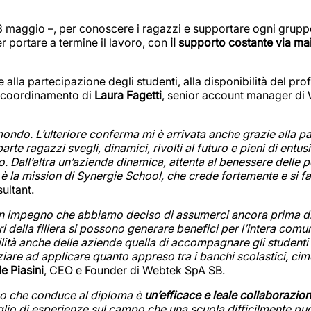
 3 maggio –, per conoscere i ragazzi e supportare ogni grupp
r portare a termine il lavoro, con
il supporto costante via mai
e alla partecipazione degli studenti, alla disponibilità del pr
l coordinamento di
Laura Fagetti
, senior account manager di
 mondo. L’ulteriore conferma mi è arrivata anche grazie alla pa
te ragazzi svegli, dinamici, rivolti al futuro e pieni di entus
. Dall’altra un’azienda dinamica, attenta al benessere delle p
 è la mission di Synergie School, che crede fortemente e si f
ultant.
 un impegno che abbiamo deciso di assumerci ancora prima d
ri della filiera si possono generare benefici per l’intera comuni
lità anche delle aziende quella di accompagnare gli studenti 
ziare ad applicare quanto appreso tra i banchi scolastici, cime
e Piasini
, CEO e Founder di Webtek SpA SB.
ico che conduce al diploma è
un’efficace e leale collaborazio
lio di esperienze sul campo che una scuola difficilmente può 