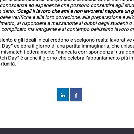
di conoscenze ed esperienze che possono consentire agli stude
 detto: ‘
Scegli il lavoro che ami e non lavorerai neppure un gio
delle verifiche e alla loro correzione, alla preparazione e all’
nto, al rispondere a mezzanotte ai dubbi degli studenti o de
e, complicato ma intrigante e al contempo bellissimo lavoro c
alento e gli ideali
in cui credono e scelgono realtà lavorative 
 Day” celebra il giorno di una partita immaginaria, che unisce
ui il mismatch (letteralmente “mancata corrispondenza”) tra 
Match Day” è anche il giorno che celebra l’appuntamento più i
rtunità
.