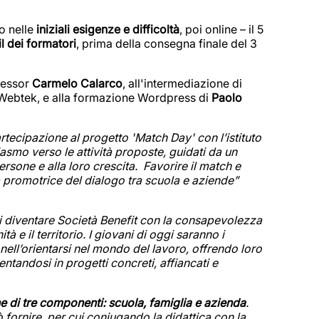
o nelle
iniziali esigenze e difficoltà
, poi online – il 5
l dei formatori
, prima della consegna finale del 3
ofessor
Carmelo Calarco
, all'intermediazione di
 Webtek, e alla formazione Wordpress di
Paolo
rtecipazione al progetto 'Match Day' con l’istituto
iasmo verso le attività proposte, guidati da un
ersone e alla loro crescita. Favorire il match e
a promotrice del dialogo tra scuola e aziende”
i diventare Società Benefit con la consapevolezza
tà e il territorio. I giovani di oggi saranno i
nell’orientarsi nel mondo del lavoro, offrendo loro
ntandosi in progetti concreti, affiancati e
ne di tre componenti: scuola, famiglia e azienda
.
fornire, per cui coniugando la didattica con la