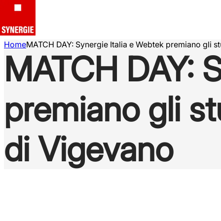
Home
MATCH DAY: Synergie Italia e Webtek premiano gli st
MATCH DAY: Sy
premiano gli st
di Vigevano