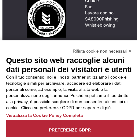
Cookie
Faq
Lavora con noi
SA8000
Phishing
Whistleblowing
In caso di
Rifiuta cookie non necessari ✕
inadempimento da parte
Questo sito web raccoglie alcuni
della ApL delle
disposizioni
dati personali dei visitatori e utenti
del Codice di Condotta, è
possibile presentare un
Con il tuo consenso, noi e i nostri partner utilizziamo i cookie e
reclamo
tecnologie simili per archiviare, accedere ed elaborare i dati
all’Organismo di
personali come, ad esempio, la visita al sito web o la
Monitoraggio utilizzando
personalizzazione degli annunci. Poiché rispettiamo il tuo diritto
una delle modalità
alla privacy, è possibile scegliere di non consentire alcuni tipi di
descritte al seguente
cookie. Clicca su preferenze GDPR per saperne di più.
indirizzo web
Visualizza la Cookie Policy Completa
https://odm-
agenzielavoro.it/reclami/
.
PREFERENZE GDPR