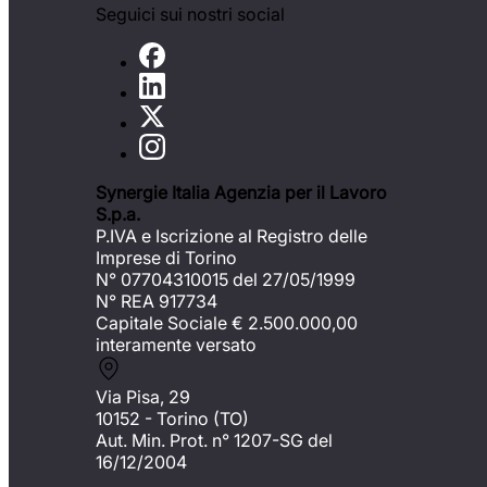
Seguici sui nostri social
Synergie Italia Agenzia per il Lavoro
S.p.a.
P.IVA e Iscrizione al Registro delle
Imprese di Torino
N° 07704310015 del 27/05/1999
N° REA 917734
Capitale Sociale €
2.500.000,00
interamente versato
Via Pisa, 29
10152 - Torino (TO)
Aut. Min. Prot. n° 1207-SG del
16/12/2004