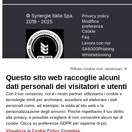
© Synergie Italia Spa.
Privacy policy
2019 - 2025
Modifica
preferenze
Cookie
Faq
Lavora con noi
SA8000
Phishing
Whistleblowing
Rifiuta cookie non necessari ✕
In caso di
Questo sito web raccoglie alcuni
inadempimento da parte
dati personali dei visitatori e utenti
della ApL delle
disposizioni
Con il tuo consenso, noi e i nostri partner utilizziamo i cookie e
del Codice di Condotta, è
tecnologie simili per archiviare, accedere ed elaborare i dati
possibile presentare un
personali come, ad esempio, la visita al sito web o la
reclamo
personalizzazione degli annunci. Poiché rispettiamo il tuo diritto
all’Organismo di
alla privacy, è possibile scegliere di non consentire alcuni tipi di
Monitoraggio utilizzando
cookie. Clicca su preferenze GDPR per saperne di più.
una delle modalità
Visualizza la Cookie Policy Completa