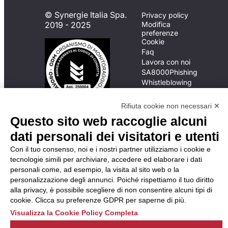
© Synergie Italia Spa.
Privacy policy
2019 - 2025
Modifica
preferenze
Cookie
Faq
Lavora con noi
SA8000
Phishing
Whistleblowing
Rifiuta cookie non necessari ✕
In caso di
Questo sito web raccoglie alcuni
inadempimento da parte
dati personali dei visitatori e utenti
della ApL delle
disposizioni
Con il tuo consenso, noi e i nostri partner utilizziamo i cookie e
del Codice di Condotta, è
tecnologie simili per archiviare, accedere ed elaborare i dati
possibile presentare un
personali come, ad esempio, la visita al sito web o la
reclamo
personalizzazione degli annunci. Poiché rispettiamo il tuo diritto
all’Organismo di
alla privacy, è possibile scegliere di non consentire alcuni tipi di
Monitoraggio utilizzando
cookie. Clicca su preferenze GDPR per saperne di più.
una delle modalità
Visualizza la Cookie Policy Completa
descritte al seguente