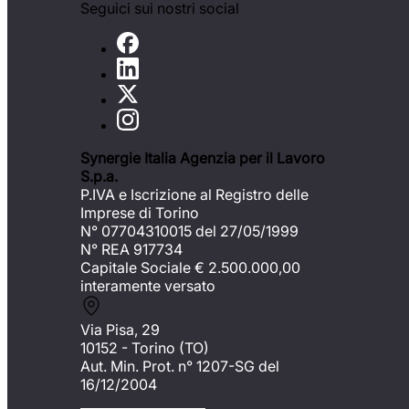
Seguici sui nostri social
Synergie Italia Agenzia per il Lavoro
S.p.a.
P.IVA e Iscrizione al Registro delle
Imprese di Torino
N° 07704310015 del 27/05/1999
N° REA 917734
Capitale Sociale €
2.500.000,00
interamente versato
Via Pisa, 29
10152 - Torino (TO)
Aut. Min. Prot. n° 1207-SG del
16/12/2004