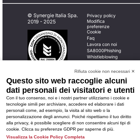
© Synergie Italia Spa.
Privacy policy
2019 - 2025
Modifica
preferenze
Cookie
Faq
Lavora con noi
SA8000
Phishing
Whistleblowing
Rifiuta cookie non necessari ✕
In caso di
Questo sito web raccoglie alcuni
inadempimento da parte
dati personali dei visitatori e utenti
della ApL delle
disposizioni
Con il tuo consenso, noi e i nostri partner utilizziamo i cookie e
del Codice di Condotta, è
tecnologie simili per archiviare, accedere ed elaborare i dati
possibile presentare un
personali come, ad esempio, la visita al sito web o la
reclamo
personalizzazione degli annunci. Poiché rispettiamo il tuo diritto
all’Organismo di
alla privacy, è possibile scegliere di non consentire alcuni tipi di
Monitoraggio utilizzando
cookie. Clicca su preferenze GDPR per saperne di più.
una delle modalità
Visualizza la Cookie Policy Completa