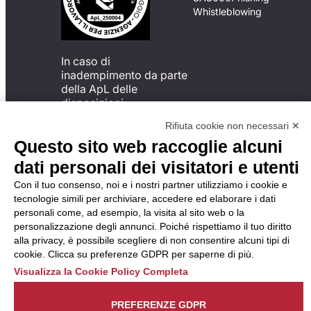
Whistleblowing
In caso di
inadempimento da parte
della ApL delle
disposizioni
del Codice di Condotta, è
Rifiuta cookie non necessari ✕
possibile presentare un
Questo sito web raccoglie alcuni
reclamo
all’Organismo di
dati personali dei visitatori e utenti
Monitoraggio utilizzando
Con il tuo consenso, noi e i nostri partner utilizziamo i cookie e
una delle modalità
tecnologie simili per archiviare, accedere ed elaborare i dati
descritte al seguente
personali come, ad esempio, la visita al sito web o la
indirizzo web
personalizzazione degli annunci. Poiché rispettiamo il tuo diritto
https://odm-
alla privacy, è possibile scegliere di non consentire alcuni tipi di
agenzielavoro.it/reclami/
.
cookie. Clicca su preferenze GDPR per saperne di più.
Visualizza la Cookie Policy Completa
PREFERENZE GDPR