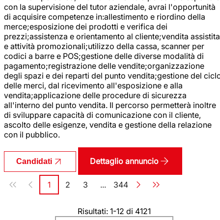
con la supervisione del tutor aziendale, avrai l'opportunità
di acquisire competenze in:allestimento e riordino della
merce;esposizione dei prodotti e verifica dei
prezzi;assistenza e orientamento al cliente;vendita assistita
e attività promozionali;utilizzo della cassa, scanner per
codici a barre e POS;gestione delle diverse modalità di
pagamento;registrazione delle vendite;organizzazione
degli spazi e dei reparti del punto vendita;gestione del cicl
delle merci, dal ricevimento all'esposizione e alla
vendita;applicazione delle procedure di sicurezza
all'interno del punto vendita. Il percorso permetterà inoltre
di sviluppare capacità di comunicazione con il cliente,
ascolto delle esigenze, vendita e gestione della relazione
con il pubblico.
Dettaglio annuncio
Candidati
Paginazione
1
2
3
...
344
Pagina
Pagina
Pagina
Pagina
Risultati: 1-12 di 4121