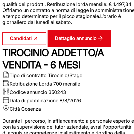
qualità dei prodotti. Retribuzione lorda mensile: € 1.497,34
Offriamo un contratto a norma di legge in somministrazion
a tempo determinato per il picco stagionale.L’orario è
giornaliero dal lunedì al sabato.
Dettaglio annuncio
Candidati
TIROCINIO ADDETTO/A
VENDITA - 6 MESI
Tipo di contratto
Tirocinio/Stage
Retribuzione Lorda
700 mensile
Codice annuncio
350243
Data di pubblicazione
8/8/2026
Città
Cosenza
Durante il percorso, in affiancamento a personale esperto e
con la supervisione del tutor aziendale, avrai l'opportunità
di acquisire competenze in:allestimento e riordino della