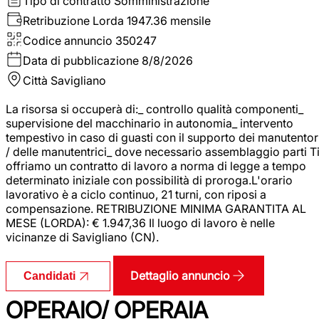
Tipo di contratto
Somministrazione
Retribuzione Lorda
1947.36 mensile
Codice annuncio
350247
Data di pubblicazione
8/8/2026
Città
Savigliano
La risorsa si occuperà di:_ controllo qualità componenti_
supervisione del macchinario in autonomia_ intervento
tempestivo in caso di guasti con il supporto dei manutentor
/ delle manutentrici_ dove necessario assemblaggio parti T
offriamo un contratto di lavoro a norma di legge a tempo
determinato iniziale con possibilità di proroga.L'orario
lavorativo è a ciclo continuo, 21 turni, con riposi a
compensazione. RETRIBUZIONE MINIMA GARANTITA AL
MESE (LORDA): € 1.947,36 Il luogo di lavoro è nelle
vicinanze di Savigliano (CN).
Dettaglio annuncio
Candidati
OPERAIO/ OPERAIA