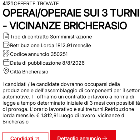
4121
OFFERTE TROVATE
OPERAI/OPERAIE SUI 3 TURNI
- VICINANZE BRICHERASIO
Tipo di contratto
Somministrazione
Retribuzione Lorda
1812.91 mensile
Codice annuncio
350251
Data di pubblicazione
8/8/2026
Città
Bricherasio
I candidati / le candidate dovranno occuparsi della
produzione e dell'assemblaggio di componenti per il setto
automotive. Ti offriamo un contratto di lavoro a norma di
legge a tempo determinato iniziale di 3 mesi con possibilità
di proroga. L'orario lavorativo è sui tre turni.Retribuzione
lorda mensile: € 1.812,91Luogo di lavoro: vicinanze di
Bricherasio
Dettaglio annuncio
Candidati