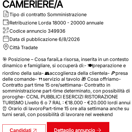
CAMERIERE/A
Tipo di contratto
Somministrazione
Retribuzione Lorda
18000 - 20000 annuale
Codice annuncio
349936
Data di pubblicazione
6/8/2026
Città
Tradate
🎯 Posizione – Cosa faraiLa risorsa, inserita in un contesto
dinamico e famigliare, si occuperà di:- 🍽️preparazione e
riordino della sala- 👥accoglienza della clientela- 🍕presa
delle comande- 🍴servizio al tavolo 🎁 Cosa offriamo-
Contratto part time 15 ore/settimana- Contratto in
somministrazione part-time determinato, con possibilità di
proroghe- CCNL PUBBLICI ESERCIZI RISTORAZIONE
TURISMO Livello 6 o 7 RAL : €18.000 - €20.000 lordi annui
⏰ Orario di lavoroPart-time 15 ore alla settimana anche su
turni serali, con possibilità di lavorare nel weekend
Dettaglio annuncio
Candidati