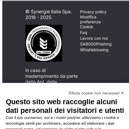
© Synergie Italia Spa.
Privacy policy
2019 - 2025
Modifica
preferenze
Cookie
Faq
Lavora con noi
SA8000
Phishing
Whistleblowing
In caso di
inadempimento da parte
della ApL delle
disposizioni
del Codice di Condotta, è
Rifiuta cookie non necessari ✕
possibile presentare un
Questo sito web raccoglie alcuni
reclamo
dati personali dei visitatori e utenti
all’Organismo di
Monitoraggio utilizzando
Con il tuo consenso, noi e i nostri partner utilizziamo i cookie e
una delle modalità
tecnologie simili per archiviare, accedere ed elaborare i dati
descritte al seguente