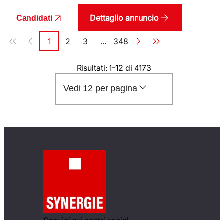
Dettaglio annuncio
Candidati
Paginazione
1
2
3
...
348
Pagina
Pagina
Pagina
Pagina
Risultati: 1-12 di 4173
Vedi 12 per pagina