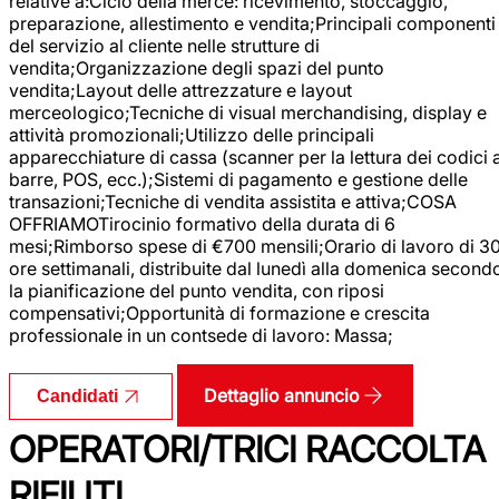
relative a:Ciclo della merce: ricevimento, stoccaggio,
preparazione, allestimento e vendita;Principali componenti
del servizio al cliente nelle strutture di
vendita;Organizzazione degli spazi del punto
vendita;Layout delle attrezzature e layout
merceologico;Tecniche di visual merchandising, display e
attività promozionali;Utilizzo delle principali
apparecchiature di cassa (scanner per la lettura dei codici 
barre, POS, ecc.);Sistemi di pagamento e gestione delle
transazioni;Tecniche di vendita assistita e attiva;COSA
OFFRIAMOTirocinio formativo della durata di 6
mesi;Rimborso spese di €700 mensili;Orario di lavoro di 3
ore settimanali, distribuite dal lunedì alla domenica second
la pianificazione del punto vendita, con riposi
compensativi;Opportunità di formazione e crescita
professionale in un contsede di lavoro: Massa;
Dettaglio annuncio
Candidati
OPERATORI/TRICI RACCOLTA
RIFIUTI