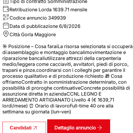
Tipo di contratto
Somministrazione
Retribuzione Lorda
1639.71 mensile
Codice annuncio
349939
Data di pubblicazione
6/8/2026
Città
Gorla Maggiore
🎯 Posizione – Cosa faraiLa risorsa selezionata si occuperà
di:assemblaggio e montaggio bancalimovimentazione e
riparazione bancaliutilizzare attrezzi della carpenteria
medio/leggera come cacciaviti, avvitatori, piedi di porco,
trapani e pinze.coordinarsi con i colleghi per garantire il
processo qualitativo e di produzione richiesto 🎁 Cosa
offriamoContratto in somministrazione determinato, con
possibilità di proroghe continuativeConcrete possibilità di
assunzione diretta in aziendaCCNL LEGNO E
ARREDAMENTO ARTIGIANATO Livello 4 (€ 1639,71
lordi/mese) ⏰ Orario di lavoroFull-time 40 ore alla
settimana su giornata (lun–ven)
Dettaglio annuncio
Candidati