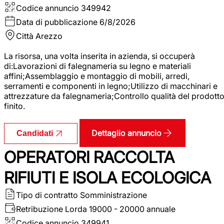
Codice annuncio
349942
Data di pubblicazione
6/8/2026
Città
Arezzo
La risorsa, una volta inserita in azienda, si occuperà
di:Lavorazioni di falegnameria su legno e materiali
affini;Assemblaggio e montaggio di mobili, arredi,
serramenti e componenti in legno;Utilizzo di macchinari e
attrezzature da falegnameria;Controllo qualità del prodott
finito.
Dettaglio annuncio
Candidati
OPERATORI RACCOLTA
RIFIUTI E ISOLA ECOLOGICA
Tipo di contratto
Somministrazione
Retribuzione Lorda
19000 - 20000 annuale
Codice annuncio
349941