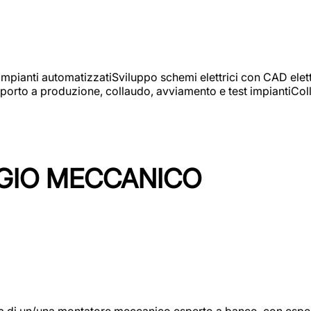
 impianti automatizzatiSviluppo schemi elettrici con CAD elet
orto a produzione, collaudo, avviamento e test impiantiColla
GIO MECCANICO
/una montatore meccanico esperto a banco, con esperienza c