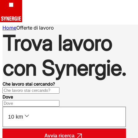
Home
Offerte di lavoro
Trova lavoro
con Synergie.
Che lavoro stai cercando?
Dove
10 km
Avvia ricerca