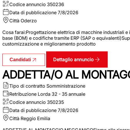
Codice annuncio
350236
Data di pubblicazione
7/8/2026
Città
Oderzo
Cosa farai:Progettazione elettrica di macchine industriali e
base (BOM) e codifiche tramite ERP (SAP o equivalenti)Supp
customizzazione e miglioramento prodotto
Dettaglio annuncio
Candidati
ADDETTA/O AL MONTAG
Tipo di contratto
Somministrazione
Retribuzione Lorda
32 - 35 annuale
Codice annuncio
350235
Data di pubblicazione
7/8/2026
Città
Reggio Emilia
ADDETTI/E AL MONTAGGIO MECCANICOSiamo alla ricerca di un