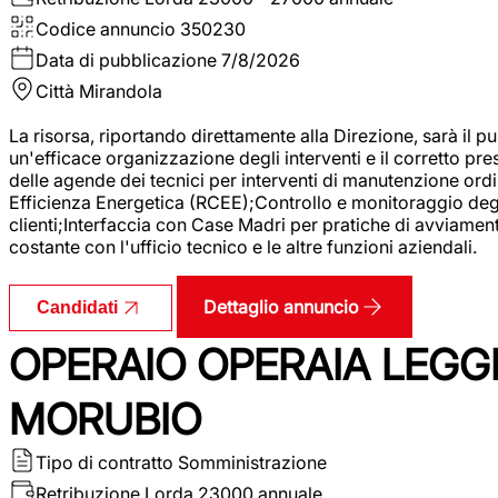
Codice annuncio
350230
Data di pubblicazione
7/8/2026
Città
Mirandola
La risorsa, riportando direttamente alla Direzione, sarà il pu
un'efficace organizzazione degli interventi e il corretto pr
delle agende dei tecnici per interventi di manutenzione ord
Efficienza Energetica (RCEE);Controllo e monitoraggio degli
clienti;Interfaccia con Case Madri per pratiche di avviamen
costante con l'ufficio tecnico e le altre funzioni aziendali.
Dettaglio annuncio
Candidati
OPERAIO OPERAIA LEGGE
MORUBIO
Tipo di contratto
Somministrazione
Retribuzione Lorda
23000 annuale