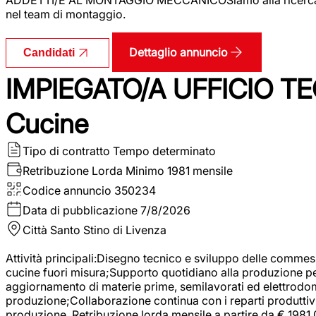
nel team di montaggio.
Dettaglio annuncio
Candidati
IMPIEGATO/A UFFICIO TEC
Cucine
Tipo di contratto
Tempo determinato
Retribuzione Lorda
Minimo 1981 mensile
Codice annuncio
350234
Data di pubblicazione
7/8/2026
Città
Santo Stino di Livenza
Attività principali:Disegno tecnico e sviluppo delle commes
cucine fuori misura;Supporto quotidiano alla produzione p
aggiornamento di materie prime, semilavorati ed elettrodom
produzione;Collaborazione continua con i reparti produttivi 
produzione. Retribuzione lorda mensile a partire da € 1981,