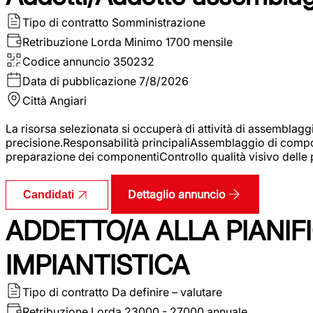
Tipo di contratto
Somministrazione
Retribuzione Lorda
Minimo 1700 mensile
Codice annuncio
350232
Data di pubblicazione
7/8/2026
Città
Angiari
La risorsa selezionata si occuperà di attività di assemblag
precisione.Responsabilità principaliAssemblaggio di compone
preparazione dei componentiControllo qualità visivo delle p
Dettaglio annuncio
Candidati
ADDETTO/A ALLA PIANIF
IMPIANTISTICA
Tipo di contratto
Da definire – valutare
Retribuzione Lorda
23000 - 27000 annuale