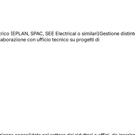
trico (EPLAN, SPAC, SEE Electrical o similari)Gestione distint
borazione con ufficio tecnico su progetti di
onsolidata nel settore dei riduttori o affini, da inserir