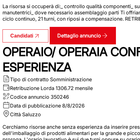
La risorsa si occuperà di:_ controllo qualità componenti_ s
manutentrici_ dove necessario assemblaggio parti Ti offriam
ciclo continuo, 21 turni, con riposi a compensazione. RET
Dettaglio annuncio
Candidati
OPERAIO/ OPERAIA CO
ESPERIENZA
Tipo di contratto
Somministrazione
Retribuzione Lorda
1306.72 mensile
Codice annuncio
350246
Data di pubblicazione
8/8/2026
Città
Saluzzo
Cerchiamo risorse anche senza esperienza da inserire pres
dell'imballaggio di prodotti alimentari per la grande e picco
proroga. L'orario lavorativo è sui due turni oppure su orar