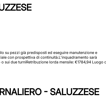
LUZZESE
a filo su pezzi già predisposti ed eseguire manutenzione e
iziale con prospettiva di continuità.L'inquadramento sarà
zo o sui due turniRetribuzione lorda mensile: €1784,94 Luogo d
ORNALIERO - SALUZZESE