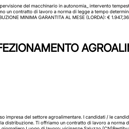
upervisione del macchinario in autonomia_ intervento tempesti
o un contratto di lavoro a norma di legge a tempo determinato
RIBUZIONE MINIMA GARANTITA AL MESE (LORDA): € 1.947,36 Il 
NFEZIONAMENTO AGROAL
so impresa del settore agroalimentare. I candidati / le can
la distribuzione. Ti offriamo un contratto di lavoro a norma d
io giornaliero.Luogo di lavoro: vicinanze Saluzzo (CN)Restibu