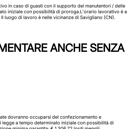
vo in caso di guasti con il supporto dei manutentori / delle
 iniziale con possibilità di proroga.L'orario lavorativo è a
luogo di lavoro è nelle vicinanze di Savigliano (CN).
IMENTARE ANCHE SENZA
didate dovranno occuparsi del confezionamento e
i legge a tempo determinato iniziale con possibilità di
zione minima garantita: € 1.306,72 lordi mensili