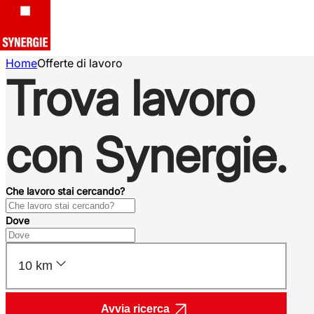
Home
Offerte di lavoro
Trova lavoro
con Synergie.
Che lavoro stai cercando?
Dove
10 km
Avvia ricerca