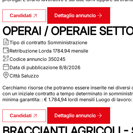
Dettaglio annuncio
Candidati
OPERAI / OPERAIE SET
Tipo di contratto
Somministrazione
Retribuzione Lorda
1784.94 mensile
Codice annuncio
350245
Data di pubblicazione
8/8/2026
Città
Saluzzo
Cerchiamo risorse che potranno essere inserite nei diversi 
con un iniziale contratto a tempo determinato in somministraz
minima garantita: : € 1.784,94 lordi mensili Luogo di lavoro
Dettaglio annuncio
Candidati
BRACCIANTI AGRICOLI -