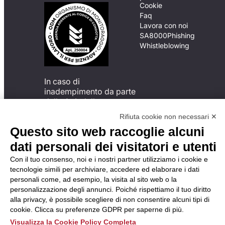
Cookie
Faq
Lavora con noi
SA8000
Phishing
Whistleblowing
In caso di
inadempimento da parte
della ApL delle
disposizioni
Rifiuta cookie non necessari ✕
del Codice di Condotta, è
Questo sito web raccoglie alcuni
possibile presentare un
reclamo
dati personali dei visitatori e utenti
all’Organismo di
Con il tuo consenso, noi e i nostri partner utilizziamo i cookie e
Monitoraggio utilizzando
tecnologie simili per archiviare, accedere ed elaborare i dati
una delle modalità
personali come, ad esempio, la visita al sito web o la
descritte al seguente
personalizzazione degli annunci. Poiché rispettiamo il tuo diritto
indirizzo web
alla privacy, è possibile scegliere di non consentire alcuni tipi di
https://odm-
cookie. Clicca su preferenze GDPR per saperne di più.
agenzielavoro.it/reclami/
.
Visualizza la Cookie Policy Completa