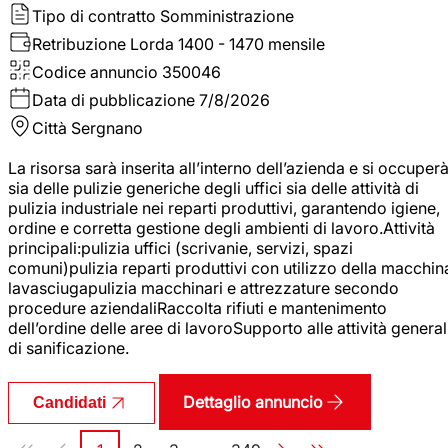
Tipo di contratto
Somministrazione
Retribuzione Lorda
1400 - 1470 mensile
Codice annuncio
350046
Data di pubblicazione
7/8/2026
Città
Sergnano
La risorsa sarà inserita all’interno dell’azienda e si occuper
sia delle pulizie generiche degli uffici sia delle attività di
pulizia industriale nei reparti produttivi, garantendo igiene,
ordine e corretta gestione degli ambienti di lavoro.Attività
principali:pulizia uffici (scrivanie, servizi, spazi
comuni)pulizia reparti produttivi con utilizzo della macchin
lavasciugapulizia macchinari e attrezzature secondo
procedure aziendaliRaccolta rifiuti e mantenimento
dell’ordine delle aree di lavoroSupporto alle attività general
di sanificazione.
Dettaglio annuncio
Candidati
Paginazione