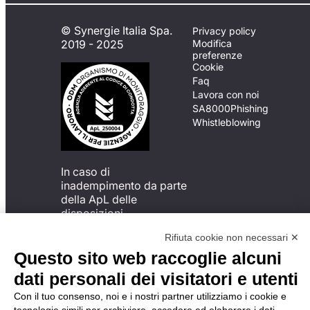
© Synergie Italia Spa.
Privacy policy
2019 - 2025
Modifica
preferenze
Cookie
Faq
Lavora con noi
SA8000
Phishing
Whistleblowing
In caso di
inadempimento da parte
della ApL delle
disposizioni
del Codice di Condotta, è
Rifiuta cookie non necessari ✕
possibile presentare un
reclamo
Questo sito web raccoglie alcuni
all’Organismo di
dati personali dei visitatori e utenti
Monitoraggio utilizzando
una delle modalità
Con il tuo consenso, noi e i nostri partner utilizziamo i cookie e