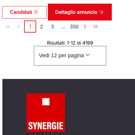
Dettaglio annuncio
Candidati
Paginazione
1
2
3
...
350
Pagina
Pagina
Pagina
Pagina
Risultati: 1-12 di 4199
Vedi 12 per pagina