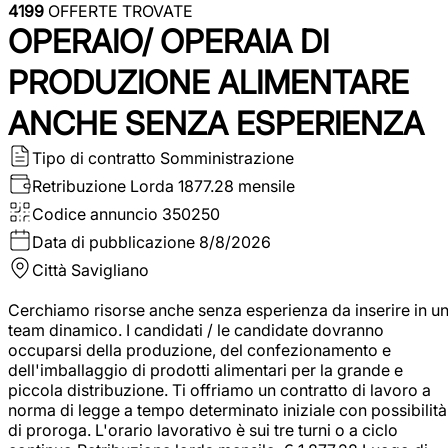
4199
OFFERTE TROVATE
OPERAIO/ OPERAIA DI
PRODUZIONE ALIMENTARE
ANCHE SENZA ESPERIENZA
Tipo di contratto
Somministrazione
Retribuzione Lorda
1877.28 mensile
Codice annuncio
350250
Data di pubblicazione
8/8/2026
Città
Savigliano
Cerchiamo risorse anche senza esperienza da inserire in u
team dinamico. I candidati / le candidate dovranno
occuparsi della produzione, del confezionamento e
dell'imballaggio di prodotti alimentari per la grande e
piccola distribuzione. Ti offriamo un contratto di lavoro a
norma di legge a tempo determinato iniziale con possibilità
di proroga. L'orario lavorativo è sui tre turni o a ciclo