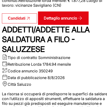
continuo.Retribuzione lorda mensile: € 1.877,28 Luogo di
lavoro: vicinanze Savigliano (CN)
Dettaglio annuncio
Candidati
ADDETTI/ADDETTE ALLA
SALDATURA A FILO -
SALUZZESE
Tipo di contratto
Somministrazione
Retribuzione Lorda
1784.94 mensile
Codice annuncio
350249
Data di pubblicazione
8/8/2026
Città
Saluzzo
La risorsa si occuperà di predisporre le superfici da saldar
con l’utilizzo di appositi strumenti, effettuare la saldatura a
filo su pezzi già predisposti ed eseguire manutenzione e