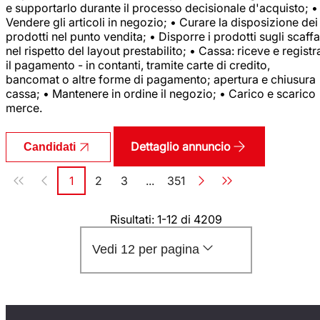
e supportarlo durante il processo decisionale d'acquisto; •
Vendere gli articoli in negozio; • Curare la disposizione dei
prodotti nel punto vendita; • Disporre i prodotti sugli scaffa
nel rispetto del layout prestabilito; • Cassa: riceve e registr
il pagamento - in contanti, tramite carte di credito,
bancomat o altre forme di pagamento; apertura e chiusura
cassa; • Mantenere in ordine il negozio; • Carico e scarico
merce.
Dettaglio annuncio
Candidati
Paginazione
1
2
3
...
351
Pagina
Pagina
Pagina
Pagina
Risultati: 1-12 di 4209
Vedi 12 per pagina