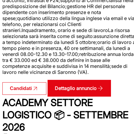
d’acconto, Intrastat e F24;supporto al Commercialista nella
predisposizione del Bilancio;gestione HR del personale
dipendente con inserimento presenze e nota
spese;quotidiano utilizzo della lingua inglese via email e vi
telefono, per relazionarsi coi Clienti
stranieri.Inquadramento, orario e sede di lavoroLa risorsa
selezionata sarà inserita come di seguito:assunzione dirett
a tempo indeterminato da lunedì 5 ottobre;orario di lavoro 
tempo pieno e in presenza, 40 ore settimanali, da lunedì a
venerdì 08.00-12.30 e 13.30-17.00;retribuzione annua lorda
tra € 33.000 ed € 38.000 da definire in base alle
competenze acquisite e suddivisa in 14 mensilità;sede di
lavoro nelle vicinanze di Saronno (VA).
Dettaglio annuncio
Candidati
ACADEMY SETTORE
LOGISTICO 📦 - SETTEMBRE
2026