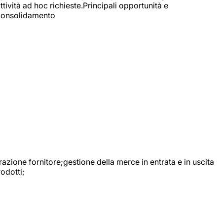
ttività ad hoc richieste.Principali opportunità e
e Consolidamento
urazione fornitore;gestione della merce in entrata e in uscita
odotti;