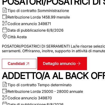
POSATORI/POSATRICI DI
Tipo di contratto
Somministrazione
Retribuzione Lorda
1458.99 mensile
Codice annuncio
349871
Data di pubblicazione
6/8/2026
Città
Aosta
POSATORI/POSATRICI DI SERRAMENTI La/le risorse selezionat
serramenti. Offriranno, inoltre, supporto in attività di man
Dettaglio annuncio
Candidati
ADDETTO/A AL BACK OF
Tipo di contratto
Tempo determinato
Retribuzione Lorda
25000 - 28000 annuale
Codice annuncio
349870
Data di pubblicazione
6/8/2026