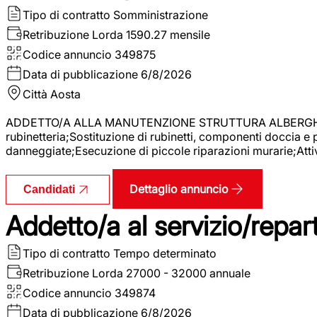
Tipo di contratto
Somministrazione
Retribuzione Lorda
1590.27 mensile
Codice annuncio
349875
Data di pubblicazione
6/8/2026
Città
Aosta
ADDETTO/A ALLA MANUTENZIONE STRUTTURA ALBERGHIERA La r
rubinetteria;Sostituzione di rubinetti, componenti doccia e
danneggiate;Esecuzione di piccole riparazioni murarie;Attivi
Dettaglio annuncio
Candidati
Addetto/a al servizio/repar
Tipo di contratto
Tempo determinato
Retribuzione Lorda
27000 - 32000 annuale
Codice annuncio
349874
Data di pubblicazione
6/8/2026