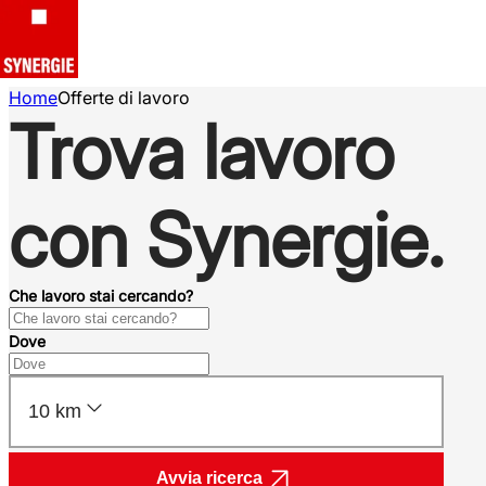
Home
Offerte di lavoro
Trova lavoro
con Synergie.
Che lavoro stai cercando?
Dove
10 km
Avvia ricerca