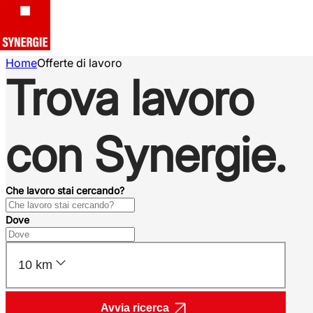
Home
Offerte di lavoro
Trova lavoro
con Synergie.
Che lavoro stai cercando?
Dove
10 km
Avvia ricerca