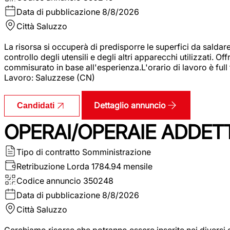
Data di pubblicazione
8/8/2026
Città
Saluzzo
La risorsa si occuperà di predisporre le superfici da saldare
controllo degli utensili e degli altri apparecchi utilizzati.
commisurato in base all'esperienza.L'orario di lavoro è full
Lavoro: Saluzzese (CN)
Dettaglio annuncio
Candidati
OPERAI/OPERAIE ADDETT
Tipo di contratto
Somministrazione
Retribuzione Lorda
1784.94 mensile
Codice annuncio
350248
Data di pubblicazione
8/8/2026
Città
Saluzzo
Cerchiamo risorse che potranno essere inserite nei diversi 