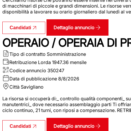
di macchinari di piccole e grandi dimensioni. Le risorse ve
disponibilità a lavorare su orario giornaliero dal lunedì al
Dettaglio annuncio
Candidati
OPERAIO / OPERAIA DI 
Tipo di contratto
Somministrazione
Retribuzione Lorda
1947.36 mensile
Codice annuncio
350247
Data di pubblicazione
8/8/2026
Città
Savigliano
La risorsa si occuperà di:_ controllo qualità componenti_ s
manutentrici_ dove necessario assemblaggio parti Ti offriam
ciclo continuo, 21 turni, con riposi a compensazione. RET
Dettaglio annuncio
Candidati