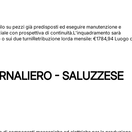
a filo su pezzi già predisposti ed eseguire manutenzione e
iziale con prospettiva di continuità.L'inquadramento sarà
zo o sui due turniRetribuzione lorda mensile: €1784,94 Luogo d
ORNALIERO - SALUZZESE
gio di componenti meccaniche ed elettriche per la produzione