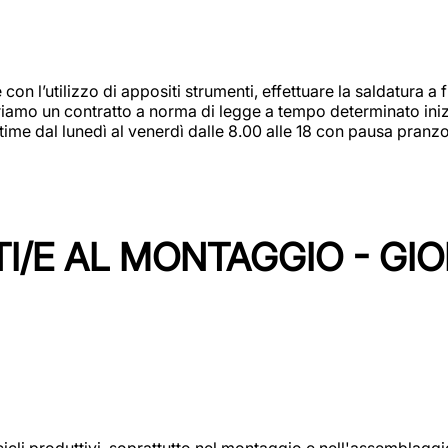
 con l’utilizzo di appositi strumenti, effettuare la saldatura 
 Offriamo un contratto a norma di legge a tempo determinato in
 time dal lunedì al venerdì dalle 8.00 alle 18 con pausa pran
I/E AL MONTAGGIO - GI
cicli produttivi, soprattutto nel montaggio e nell'assemblag