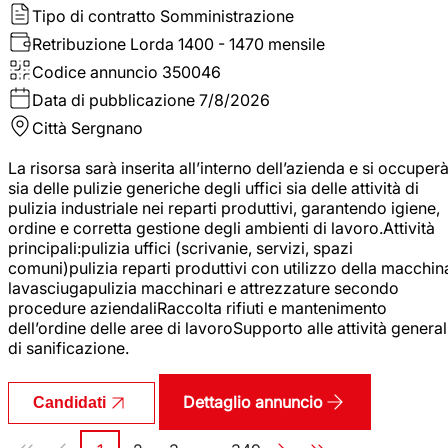
Tipo di contratto
Somministrazione
Retribuzione Lorda
1400 - 1470 mensile
Codice annuncio
350046
Data di pubblicazione
7/8/2026
Città
Sergnano
La risorsa sarà inserita all’interno dell’azienda e si occuper
sia delle pulizie generiche degli uffici sia delle attività di
pulizia industriale nei reparti produttivi, garantendo igiene,
ordine e corretta gestione degli ambienti di lavoro.Attività
principali:pulizia uffici (scrivanie, servizi, spazi
comuni)pulizia reparti produttivi con utilizzo della macchin
lavasciugapulizia macchinari e attrezzature secondo
procedure aziendaliRaccolta rifiuti e mantenimento
dell’ordine delle aree di lavoroSupporto alle attività general
di sanificazione.
Dettaglio annuncio
Candidati
Paginazione