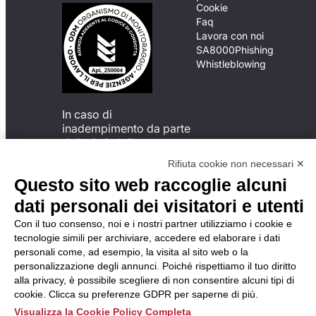
Cookie
Faq
Lavora con noi
SA8000
Phishing
Whistleblowing
In caso di
inadempimento da parte
della ApL delle
disposizioni
Rifiuta cookie non necessari ✕
del Codice di Condotta, è
Questo sito web raccoglie alcuni
possibile presentare un
reclamo
dati personali dei visitatori e utenti
all’Organismo di
Con il tuo consenso, noi e i nostri partner utilizziamo i cookie e
Monitoraggio utilizzando
tecnologie simili per archiviare, accedere ed elaborare i dati
una delle modalità
personali come, ad esempio, la visita al sito web o la
descritte al seguente
personalizzazione degli annunci. Poiché rispettiamo il tuo diritto
indirizzo web
alla privacy, è possibile scegliere di non consentire alcuni tipi di
https://odm-
cookie. Clicca su preferenze GDPR per saperne di più.
agenzielavoro.it/reclami/
.
Visualizza la Cookie Policy Completa