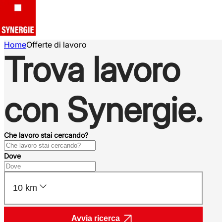
Home
Offerte di lavoro
Trova lavoro
con Synergie.
Che lavoro stai cercando?
Dove
10 km
Avvia ricerca