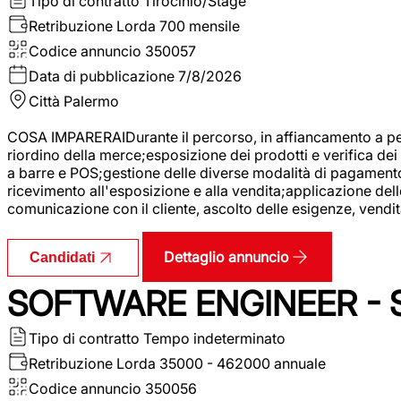
Tipo di contratto
Tirocinio/Stage
Retribuzione Lorda
700 mensile
Codice annuncio
350057
Data di pubblicazione
7/8/2026
Città
Palermo
COSA IMPARERAIDurante il percorso, in affiancamento a pers
riordino della merce;esposizione dei prodotti e verifica dei 
a barre e POS;gestione delle diverse modalità di pagamento;
ricevimento all'esposizione e alla vendita;applicazione dell
comunicazione con il cliente, ascolto delle esigenze, vendit
Dettaglio annuncio
Candidati
SOFTWARE ENGINEER - 
Tipo di contratto
Tempo indeterminato
Retribuzione Lorda
35000 - 462000 annuale
Codice annuncio
350056