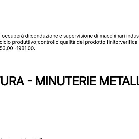
 si occuperà di:conduzione e supervisione di macchinari indust
clo produttivo;controllo qualità del prodotto finito;verifica 
753,00 -1981,00.
URA - MINUTERIE METAL