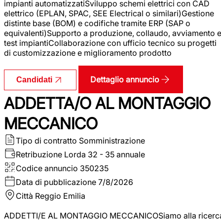
impianti automatizzatiSviluppo schemi elettrici con CAD
elettrico (EPLAN, SPAC, SEE Electrical o similari)Gestione
distinte base (BOM) e codifiche tramite ERP (SAP o
equivalenti)Supporto a produzione, collaudo, avviamento 
test impiantiCollaborazione con ufficio tecnico su progetti
di customizzazione e miglioramento prodotto
Dettaglio annuncio
Candidati
ADDETTA/O AL MONTAGGIO
MECCANICO
Tipo di contratto
Somministrazione
Retribuzione Lorda
32 - 35 annuale
Codice annuncio
350235
Data di pubblicazione
7/8/2026
Città
Reggio Emilia
ADDETTI/E AL MONTAGGIO MECCANICOSiamo alla ricerc