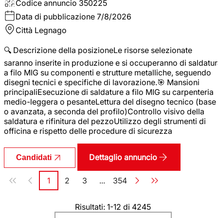
Codice annuncio
350225
Data di pubblicazione
7/8/2026
Città
Legnago
🔍 Descrizione della posizioneLe risorse selezionate
saranno inserite in produzione e si occuperanno di saldatu
a filo MIG su componenti e strutture metalliche, seguendo
disegni tecnici e specifiche di lavorazione.🎯 Mansioni
principaliEsecuzione di saldature a filo MIG su carpenteria
medio-leggera o pesanteLettura del disegno tecnico (base
o avanzata, a seconda del profilo)Controllo visivo della
saldatura e rifinitura del pezzoUtilizzo degli strumenti di
officina e rispetto delle procedure di sicurezza
Dettaglio annuncio
Candidati
Paginazione
1
2
3
...
354
Pagina
Pagina
Pagina
Pagina
Risultati: 1-12 di 4245