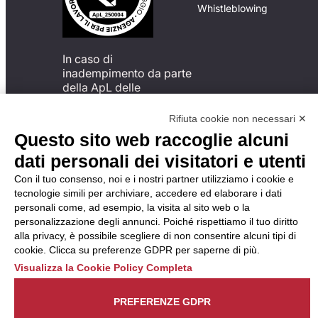
Whistleblowing
In caso di
inadempimento da parte
della ApL delle
disposizioni
del Codice di Condotta, è
Rifiuta cookie non necessari ✕
possibile presentare un
Questo sito web raccoglie alcuni
reclamo
dati personali dei visitatori e utenti
all’Organismo di
Monitoraggio utilizzando
Con il tuo consenso, noi e i nostri partner utilizziamo i cookie e
una delle modalità
tecnologie simili per archiviare, accedere ed elaborare i dati
descritte al seguente
personali come, ad esempio, la visita al sito web o la
indirizzo web
personalizzazione degli annunci. Poiché rispettiamo il tuo diritto
https://odm-
alla privacy, è possibile scegliere di non consentire alcuni tipi di
agenzielavoro.it/reclami/
.
cookie. Clicca su preferenze GDPR per saperne di più.
Visualizza la Cookie Policy Completa
PREFERENZE GDPR