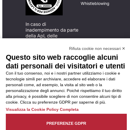
Whistleblowing
In caso di
inadempimento da parte
della ApL delle
disposizioni
del Codice di Condotta, è
Rifiuta cookie non necessari ✕
possibile presentare un
Questo sito web raccoglie alcuni
reclamo
dati personali dei visitatori e utenti
all’Organismo di
Monitoraggio utilizzando
Con il tuo consenso, noi e i nostri partner utilizziamo i cookie e
una delle modalità
tecnologie simili per archiviare, accedere ed elaborare i dati
descritte al seguente
personali come, ad esempio, la visita al sito web o la
indirizzo web
personalizzazione degli annunci. Poiché rispettiamo il tuo diritto
https://odm-
alla privacy, è possibile scegliere di non consentire alcuni tipi di
agenzielavoro.it/reclami/
.
cookie. Clicca su preferenze GDPR per saperne di più.
Visualizza la Cookie Policy Completa
PREFERENZE GDPR