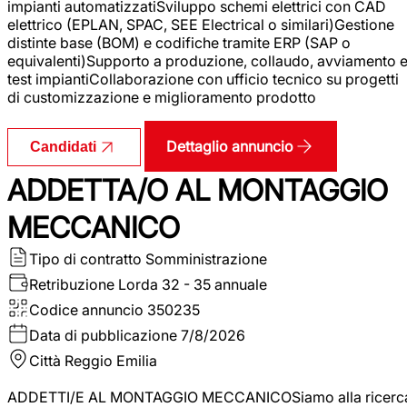
impianti automatizzatiSviluppo schemi elettrici con CAD
elettrico (EPLAN, SPAC, SEE Electrical o similari)Gestione
distinte base (BOM) e codifiche tramite ERP (SAP o
equivalenti)Supporto a produzione, collaudo, avviamento 
test impiantiCollaborazione con ufficio tecnico su progetti
di customizzazione e miglioramento prodotto
Dettaglio annuncio
Candidati
ADDETTA/O AL MONTAGGIO
MECCANICO
Tipo di contratto
Somministrazione
Retribuzione Lorda
32 - 35 annuale
Codice annuncio
350235
Data di pubblicazione
7/8/2026
Città
Reggio Emilia
ADDETTI/E AL MONTAGGIO MECCANICOSiamo alla ricerc