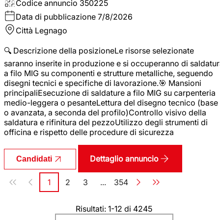
Codice annuncio
350225
Data di pubblicazione
7/8/2026
Città
Legnago
🔍 Descrizione della posizioneLe risorse selezionate
saranno inserite in produzione e si occuperanno di saldatu
a filo MIG su componenti e strutture metalliche, seguendo
disegni tecnici e specifiche di lavorazione.🎯 Mansioni
principaliEsecuzione di saldature a filo MIG su carpenteria
medio-leggera o pesanteLettura del disegno tecnico (base
o avanzata, a seconda del profilo)Controllo visivo della
saldatura e rifinitura del pezzoUtilizzo degli strumenti di
officina e rispetto delle procedure di sicurezza
Dettaglio annuncio
Candidati
Paginazione
1
2
3
...
354
Pagina
Pagina
Pagina
Pagina
Risultati: 1-12 di 4245