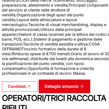
relative a:Ciclo della merce: ricevimento, stoccaggio,
preparazione, allestimento e vendita;Principali componenti
del servizio al cliente nelle strutture di
vendita;Organizzazione degli spazi del punto
vendita;Layout delle attrezzature e layout
merceologico;Tecniche di visual merchandising, display e
attività promozionali;Utilizzo delle principali
apparecchiature di cassa (scanner per la lettura dei codici 
barre, POS, ecc.);Sistemi di pagamento e gestione delle
transazioni;Tecniche di vendita assistita e attiva;COSA
OFFRIAMOTirocinio formativo della durata di 6
mesi;Rimborso spese di €700 mensili;Orario di lavoro di 3
ore settimanali, distribuite dal lunedì alla domenica second
la pianificazione del punto vendita, con riposi
compensativi;Opportunità di formazione e crescita
professionale in un contsede di lavoro: Massa;
Dettaglio annuncio
Candidati
OPERATORI/TRICI RACCOLTA
RIFIUTI