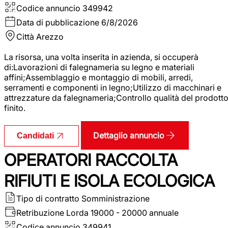
Codice annuncio
349942
Data di pubblicazione
6/8/2026
Città
Arezzo
La risorsa, una volta inserita in azienda, si occuperà
di:Lavorazioni di falegnameria su legno e materiali
affini;Assemblaggio e montaggio di mobili, arredi,
serramenti e componenti in legno;Utilizzo di macchinari e
attrezzature da falegnameria;Controllo qualità del prodott
finito.
Dettaglio annuncio
Candidati
OPERATORI RACCOLTA
RIFIUTI E ISOLA ECOLOGICA
Tipo di contratto
Somministrazione
Retribuzione Lorda
19000 - 20000 annuale
Codice annuncio
349941