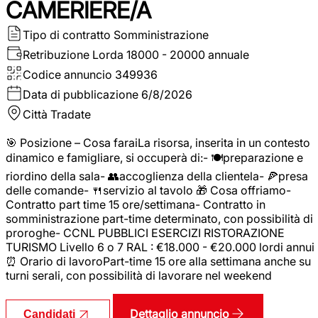
CAMERIERE/A
Tipo di contratto
Somministrazione
Retribuzione Lorda
18000 - 20000 annuale
Codice annuncio
349936
Data di pubblicazione
6/8/2026
Città
Tradate
🎯 Posizione – Cosa faraiLa risorsa, inserita in un contesto
dinamico e famigliare, si occuperà di:- 🍽️preparazione e
riordino della sala- 👥accoglienza della clientela- 🍕presa
delle comande- 🍴servizio al tavolo 🎁 Cosa offriamo-
Contratto part time 15 ore/settimana- Contratto in
somministrazione part-time determinato, con possibilità di
proroghe- CCNL PUBBLICI ESERCIZI RISTORAZIONE
TURISMO Livello 6 o 7 RAL : €18.000 - €20.000 lordi annui
⏰ Orario di lavoroPart-time 15 ore alla settimana anche su
turni serali, con possibilità di lavorare nel weekend
Dettaglio annuncio
Candidati