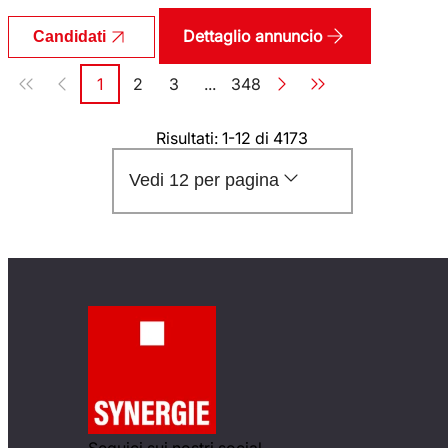
Dettaglio annuncio
Candidati
Paginazione
1
2
3
...
348
Pagina
Pagina
Pagina
Pagina
Risultati: 1-12 di 4173
Vedi 12 per pagina