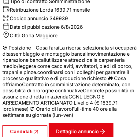
Tipo di contratto
Somministrazione
Retribuzione Lorda
1639.71 mensile
Codice annuncio
349939
Data di pubblicazione
6/8/2026
Città
Gorla Maggiore
🎯 Posizione – Cosa faraiLa risorsa selezionata si occuperà
di:assemblaggio e montaggio bancalimovimentazione e
riparazione bancaliutilizzare attrezzi della carpenteria
medio/leggera come cacciaviti, avvitatori, piedi di porco,
trapani e pinze.coordinarsi con i colleghi per garantire il
processo qualitativo e di produzione richiesto 🎁 Cosa
offriamoContratto in somministrazione determinato, con
possibilità di proroghe continuativeConcrete possibilità di
assunzione diretta in aziendaCCNL LEGNO E
ARREDAMENTO ARTIGIANATO Livello 4 (€ 1639,71
lordi/mese) ⏰ Orario di lavoroFull-time 40 ore alla
settimana su giornata (lun–ven)
Dettaglio annuncio
Candidati