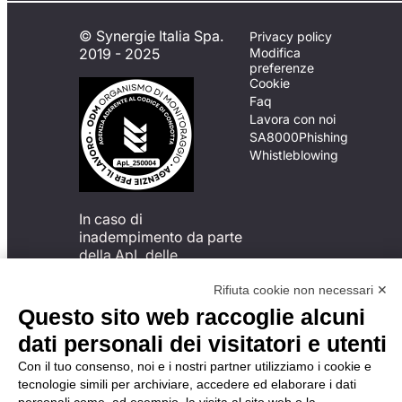
© Synergie Italia Spa.
Privacy policy
2019 - 2025
Modifica
preferenze
Cookie
Faq
Lavora con noi
SA8000
Phishing
Whistleblowing
In caso di
inadempimento da parte
della ApL delle
disposizioni
del Codice di Condotta, è
Rifiuta cookie non necessari ✕
possibile presentare un
Questo sito web raccoglie alcuni
reclamo
dati personali dei visitatori e utenti
all’Organismo di
Monitoraggio utilizzando
Con il tuo consenso, noi e i nostri partner utilizziamo i cookie e
una delle modalità
tecnologie simili per archiviare, accedere ed elaborare i dati
descritte al seguente