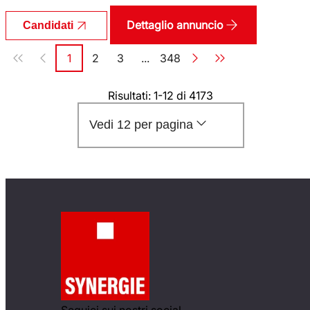
Dettaglio annuncio
Candidati
Paginazione
1
2
3
...
348
Pagina
Pagina
Pagina
Pagina
Risultati: 1-12 di 4173
Vedi 12 per pagina