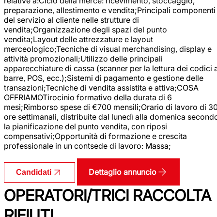
relative a:Ciclo della merce: ricevimento, stoccaggio,
preparazione, allestimento e vendita;Principali componenti
del servizio al cliente nelle strutture di
vendita;Organizzazione degli spazi del punto
vendita;Layout delle attrezzature e layout
merceologico;Tecniche di visual merchandising, display e
attività promozionali;Utilizzo delle principali
apparecchiature di cassa (scanner per la lettura dei codici 
barre, POS, ecc.);Sistemi di pagamento e gestione delle
transazioni;Tecniche di vendita assistita e attiva;COSA
OFFRIAMOTirocinio formativo della durata di 6
mesi;Rimborso spese di €700 mensili;Orario di lavoro di 3
ore settimanali, distribuite dal lunedì alla domenica second
la pianificazione del punto vendita, con riposi
compensativi;Opportunità di formazione e crescita
professionale in un contsede di lavoro: Massa;
Dettaglio annuncio
Candidati
OPERATORI/TRICI RACCOLTA
RIFIUTI