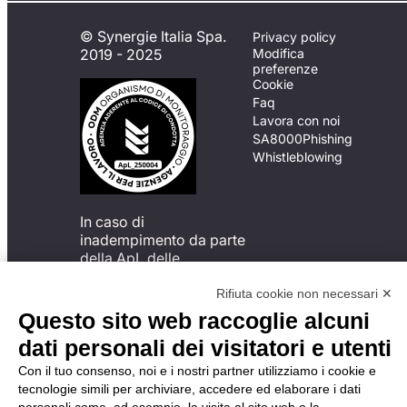
© Synergie Italia Spa.
Privacy policy
2019 - 2025
Modifica
preferenze
Cookie
Faq
Lavora con noi
SA8000
Phishing
Whistleblowing
In caso di
inadempimento da parte
della ApL delle
disposizioni
del Codice di Condotta, è
Rifiuta cookie non necessari ✕
possibile presentare un
Questo sito web raccoglie alcuni
reclamo
dati personali dei visitatori e utenti
all’Organismo di
Monitoraggio utilizzando
Con il tuo consenso, noi e i nostri partner utilizziamo i cookie e
una delle modalità
tecnologie simili per archiviare, accedere ed elaborare i dati
descritte al seguente