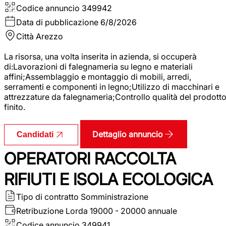
Codice annuncio
349942
Data di pubblicazione
6/8/2026
Città
Arezzo
La risorsa, una volta inserita in azienda, si occuperà
di:Lavorazioni di falegnameria su legno e materiali
affini;Assemblaggio e montaggio di mobili, arredi,
serramenti e componenti in legno;Utilizzo di macchinari e
attrezzature da falegnameria;Controllo qualità del prodott
finito.
Dettaglio annuncio
Candidati
OPERATORI RACCOLTA
RIFIUTI E ISOLA ECOLOGICA
Tipo di contratto
Somministrazione
Retribuzione Lorda
19000 - 20000 annuale
Codice annuncio
349941