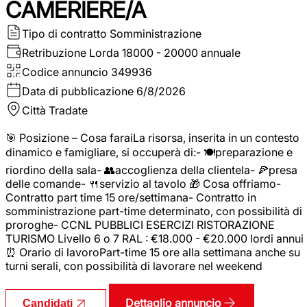
CAMERIERE/A
Tipo di contratto
Somministrazione
Retribuzione Lorda
18000 - 20000 annuale
Codice annuncio
349936
Data di pubblicazione
6/8/2026
Città
Tradate
🎯 Posizione – Cosa faraiLa risorsa, inserita in un contesto
dinamico e famigliare, si occuperà di:- 🍽️preparazione e
riordino della sala- 👥accoglienza della clientela- 🍕presa
delle comande- 🍴servizio al tavolo 🎁 Cosa offriamo-
Contratto part time 15 ore/settimana- Contratto in
somministrazione part-time determinato, con possibilità di
proroghe- CCNL PUBBLICI ESERCIZI RISTORAZIONE
TURISMO Livello 6 o 7 RAL : €18.000 - €20.000 lordi annui
⏰ Orario di lavoroPart-time 15 ore alla settimana anche su
turni serali, con possibilità di lavorare nel weekend
Dettaglio annuncio
Candidati