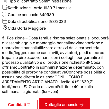
Tipo di contratto
Somministrazione
Retribuzione Lorda
1639.71 mensile
Codice annuncio
349939
Data di pubblicazione
6/8/2026
Città
Gorla Maggiore
🎯 Posizione – Cosa faraiLa risorsa selezionata si occuperà
di:assemblaggio e montaggio bancalimovimentazione e
riparazione bancaliutilizzare attrezzi della carpenteria
medio/leggera come cacciaviti, avvitatori, piedi di porco,
trapani e pinze.coordinarsi con i colleghi per garantire il
processo qualitativo e di produzione richiesto 🎁 Cosa
offriamoContratto in somministrazione determinato, con
possibilità di proroghe continuativeConcrete possibilità di
assunzione diretta in aziendaCCNL LEGNO E
ARREDAMENTO ARTIGIANATO Livello 4 (€ 1639,71
lordi/mese) ⏰ Orario di lavoroFull-time 40 ore alla
settimana su giornata (lun–ven)
Dettaglio annuncio
Candidati