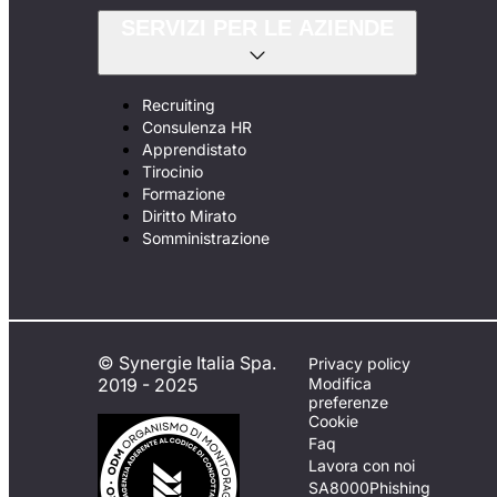
SERVIZI PER LE AZIENDE
Recruiting
Consulenza HR
Apprendistato
Tirocinio
Formazione
Diritto Mirato
Somministrazione
© Synergie Italia Spa.
Privacy policy
2019 - 2025
Modifica
preferenze
Cookie
Faq
Lavora con noi
SA8000
Phishing