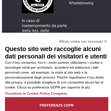
Whistleblowing
In caso di
inadempimento da parte
della ApL delle
disposizioni
del Codice di Condotta, è
Rifiuta cookie non necessari ✕
possibile presentare un
Questo sito web raccoglie alcuni
reclamo
dati personali dei visitatori e utenti
all’Organismo di
Monitoraggio utilizzando
Con il tuo consenso, noi e i nostri partner utilizziamo i cookie e
una delle modalità
tecnologie simili per archiviare, accedere ed elaborare i dati
descritte al seguente
personali come, ad esempio, la visita al sito web o la
indirizzo web
personalizzazione degli annunci. Poiché rispettiamo il tuo diritto
https://odm-
alla privacy, è possibile scegliere di non consentire alcuni tipi di
agenzielavoro.it/reclami/
.
cookie. Clicca su preferenze GDPR per saperne di più.
Visualizza la Cookie Policy Completa
PREFERENZE GDPR