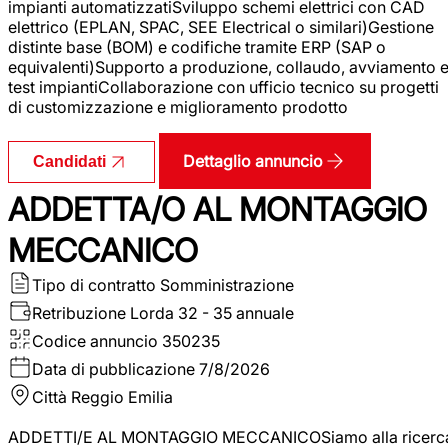
impianti automatizzatiSviluppo schemi elettrici con CAD
elettrico (EPLAN, SPAC, SEE Electrical o similari)Gestione
distinte base (BOM) e codifiche tramite ERP (SAP o
equivalenti)Supporto a produzione, collaudo, avviamento 
test impiantiCollaborazione con ufficio tecnico su progetti
di customizzazione e miglioramento prodotto
Dettaglio annuncio
Candidati
ADDETTA/O AL MONTAGGIO
MECCANICO
Tipo di contratto
Somministrazione
Retribuzione Lorda
32 - 35 annuale
Codice annuncio
350235
Data di pubblicazione
7/8/2026
Città
Reggio Emilia
ADDETTI/E AL MONTAGGIO MECCANICOSiamo alla ricerc