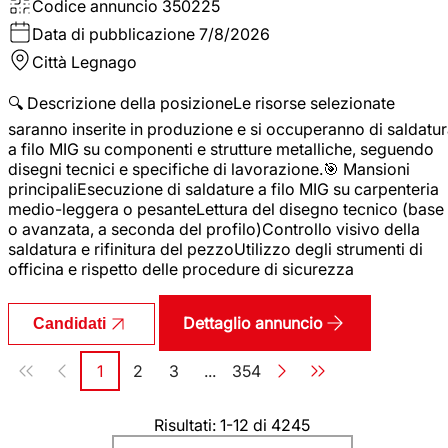
Codice annuncio
350225
Data di pubblicazione
7/8/2026
Città
Legnago
🔍 Descrizione della posizioneLe risorse selezionate
saranno inserite in produzione e si occuperanno di saldatu
a filo MIG su componenti e strutture metalliche, seguendo
disegni tecnici e specifiche di lavorazione.🎯 Mansioni
principaliEsecuzione di saldature a filo MIG su carpenteria
medio-leggera o pesanteLettura del disegno tecnico (base
o avanzata, a seconda del profilo)Controllo visivo della
saldatura e rifinitura del pezzoUtilizzo degli strumenti di
officina e rispetto delle procedure di sicurezza
Dettaglio annuncio
Candidati
Paginazione
1
2
3
...
354
Pagina
Pagina
Pagina
Pagina
Risultati: 1-12 di 4245