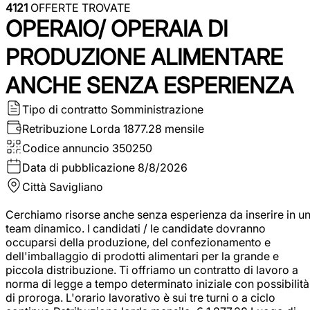
4121
OFFERTE TROVATE
OPERAIO/ OPERAIA DI
PRODUZIONE ALIMENTARE
ANCHE SENZA ESPERIENZA
Tipo di contratto
Somministrazione
Retribuzione Lorda
1877.28 mensile
Codice annuncio
350250
Data di pubblicazione
8/8/2026
Città
Savigliano
Cerchiamo risorse anche senza esperienza da inserire in u
team dinamico. I candidati / le candidate dovranno
occuparsi della produzione, del confezionamento e
dell'imballaggio di prodotti alimentari per la grande e
piccola distribuzione. Ti offriamo un contratto di lavoro a
norma di legge a tempo determinato iniziale con possibilità
di proroga. L'orario lavorativo è sui tre turni o a ciclo