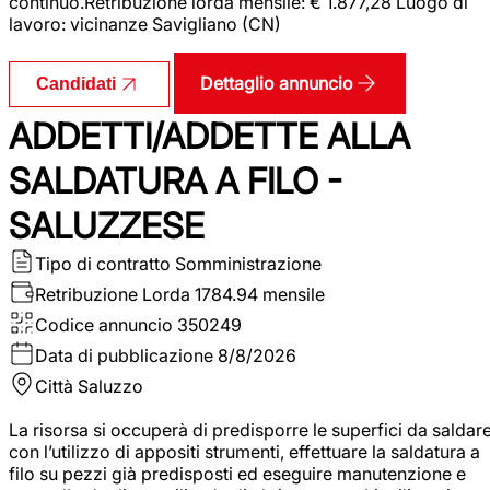
continuo.Retribuzione lorda mensile: € 1.877,28 Luogo di
lavoro: vicinanze Savigliano (CN)
Dettaglio annuncio
Candidati
ADDETTI/ADDETTE ALLA
SALDATURA A FILO -
SALUZZESE
Tipo di contratto
Somministrazione
Retribuzione Lorda
1784.94 mensile
Codice annuncio
350249
Data di pubblicazione
8/8/2026
Città
Saluzzo
La risorsa si occuperà di predisporre le superfici da saldar
con l’utilizzo di appositi strumenti, effettuare la saldatura a
filo su pezzi già predisposti ed eseguire manutenzione e