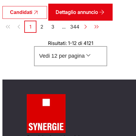
Dettaglio annuncio
Candidati
Paginazione
1
2
3
...
344
Pagina
Pagina
Pagina
Pagina
Risultati: 1-12 di 4121
Vedi 12 per pagina