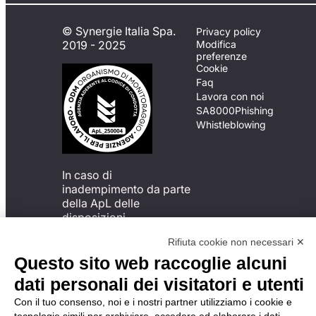
© Synergie Italia Spa.
Privacy policy
2019 - 2025
Modifica
preferenze
Cookie
Faq
Lavora con noi
SA8000
Phishing
Whistleblowing
In caso di
inadempimento da parte
della ApL delle
disposizioni
del Codice di Condotta, è
Rifiuta cookie non necessari ✕
possibile presentare un
reclamo
Questo sito web raccoglie alcuni
all’Organismo di
dati personali dei visitatori e utenti
Monitoraggio utilizzando
una delle modalità
Con il tuo consenso, noi e i nostri partner utilizziamo i cookie e